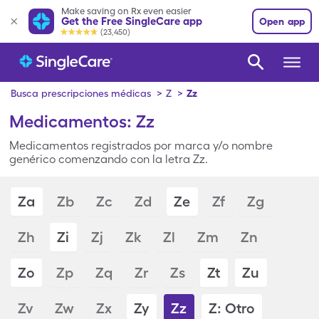
Make saving on Rx even easier
Get the Free SingleCare app
Open app
(23,450)
Busca prescripciones médicas
>
Z
>
Zz
Medicamentos: Zz
Medicamentos registrados por marca y/o nombre
genérico comenzando con la letra Zz.
Za
Zb
Zc
Zd
Ze
Zf
Zg
Zh
Zi
Zj
Zk
Zl
Zm
Zn
Zo
Zp
Zq
Zr
Zs
Zt
Zu
Zv
Zw
Zx
Zy
Zz
Z: Otro