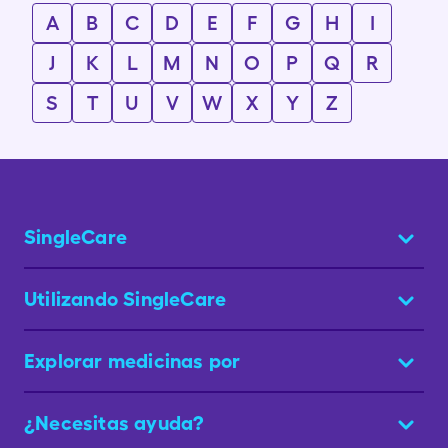
A
B
C
D
E
F
G
H
I
J
K
L
M
N
O
P
Q
R
S
T
U
V
W
X
Y
Z
SingleCare
Utilizando SingleCare
Explorar medicinas por
¿Necesitas ayuda?