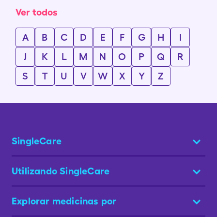
Ver todos
A
B
C
D
E
F
G
H
I
J
K
L
M
N
O
P
Q
R
S
T
U
V
W
X
Y
Z
SingleCare
Utilizando SingleCare
Explorar medicinas por