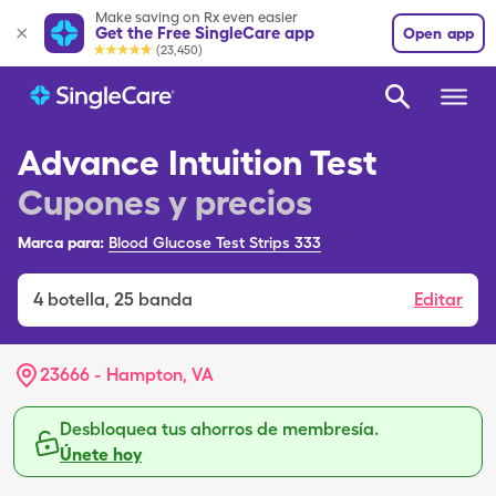
Make saving on Rx even easier
Get the Free SingleCare app
Open app
(23,450)
Advance Intuition Test
Cupones y precios
Marca para:
Blood Glucose Test Strips 333
4
botella
,
25 banda
Editar
23666 - Hampton, VA
Desbloquea tus ahorros de membresía.
Únete hoy