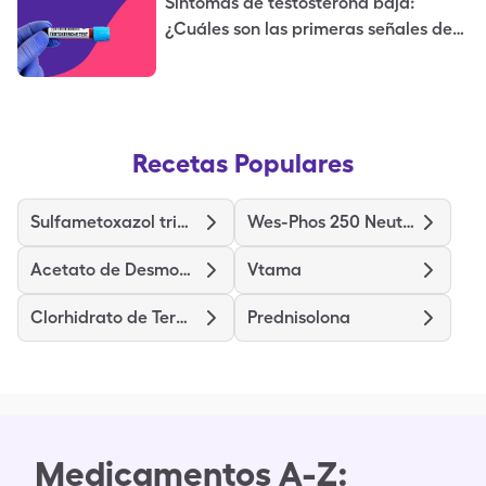
Síntomas de testosterona baja:
¿Cuáles son las primeras señales de
testosterona baja?
Recetas Populares
Sulfametoxazol trimetoprima
Wes-Phos 250 Neutral
Acetato de Desmopresina
Vtama
Clorhidrato de Terazosina
Prednisolona
Medicamentos A-Z: