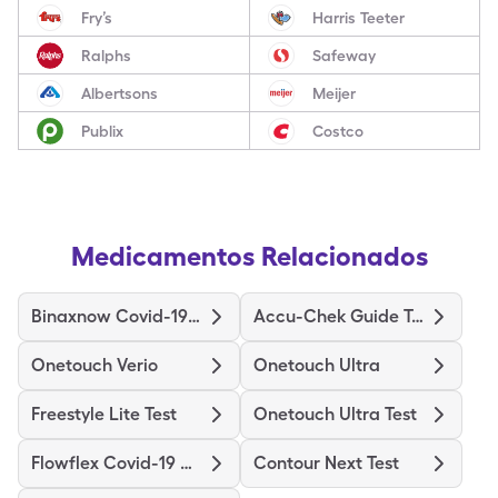
Fry’s
Harris Teeter
Ralphs
Safeway
Albertsons
Meijer
Publix
Costco
Medicamentos Relacionados
Binaxnow Covid-19 Ag Home Test
Accu-Chek Guide Test
Onetouch Verio
Onetouch Ultra
Freestyle Lite Test
Onetouch Ultra Test
Flowflex Covid-19 Ag Home Test
Contour Next Test