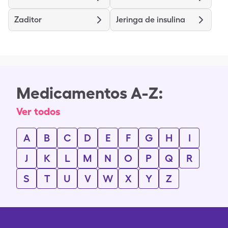
Zaditor
Jeringa de insulina
Medicamentos A-Z:
Ver todos
A
B
C
D
E
F
G
H
I
J
K
L
M
N
O
P
Q
R
S
T
U
V
W
X
Y
Z