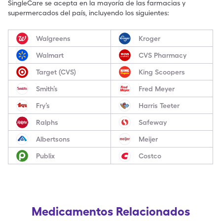
SingleCare se acepta en la mayoría de las farmacias y
supermercados del país, incluyendo los siguientes:
Walgreens
Kroger
Walmart
CVS Pharmacy
Target (CVS)
King Scoopers
Smith’s
Fred Meyer
Fry’s
Harris Teeter
Ralphs
Safeway
Albertsons
Meijer
Publix
Costco
Medicamentos Relacionados