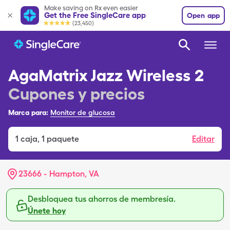
Make saving on Rx even easier
Get the Free SingleCare app
Open app
(23,450)
AgaMatrix Jazz Wireless 2
Cupones y precios
Marca para:
Monitor de glucosa
1
caja
,
1 paquete
Editar
23666 - Hampton, VA
Desbloquea tus ahorros de membresía.
Únete hoy