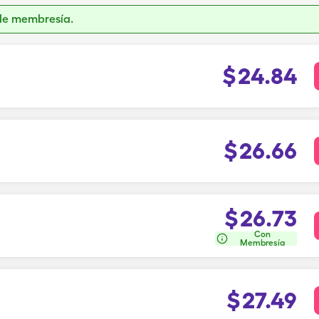
de membresía.
$
24.84
$
26.66
$
26.73
Con
Membresía
$
27.49