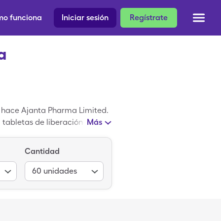
o funciona
Iniciar sesión
Regístrate
a
e hace Ajanta Pharma Limited.
 tabletas de liberación
Más
beración prolongada de 12
na medicina genérico; Ranexa
Cantidad
60
unidades