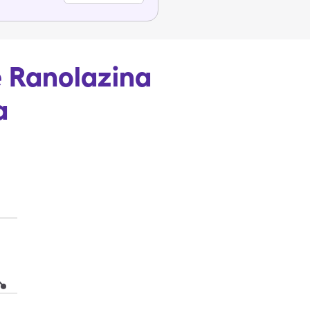
e Ranolazina
a