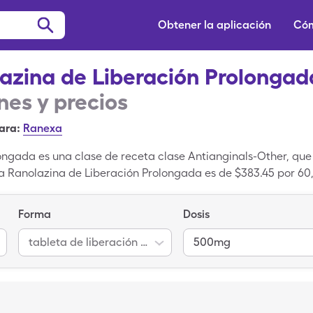
Obtener la aplicación
Cóm
azina de Liberación Prolongad
es y precios
ara:
Ranexa
ongada es una clase de receta clase Antianginals-Other, qu
ara Ranolazina de Liberación Prolongada es de $383.45 por 60,
mg, pero puedes pagar $24.84 por 60, 500mg tabletas de li
os de SingleCare. Ranolazina de Liberación Prolongada es u
Forma
Dosis
olazina de Liberación Prolongada.
tableta de liberación prolongada de 12 horas
500mg