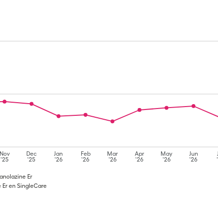
Nov
Dec
Jan
Feb
Mar
Apr
May
Jun
'25
'25
'26
'26
'26
'26
'26
'26
anolazine Er
 Er en SingleCare