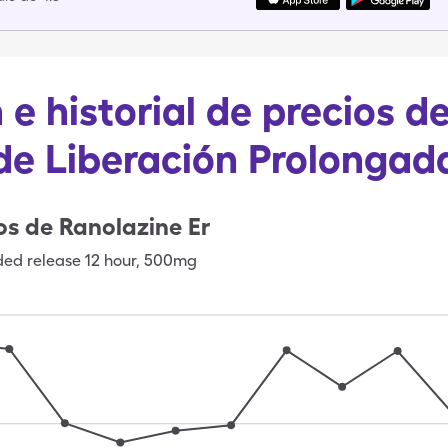
 e historial de precios d
de Liberación Prolongad
os de
Ranolazine Er
ded release 12 hour
,
500mg