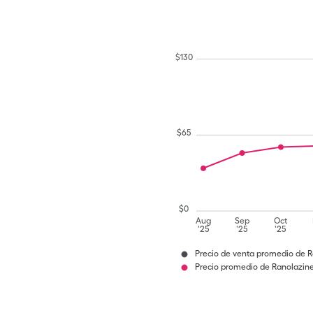
$
130
$
65
$
0
Aug
Sep
Oct
'25
'25
'25
Precio de venta promedio de R
Precio promedio de Ranolazine