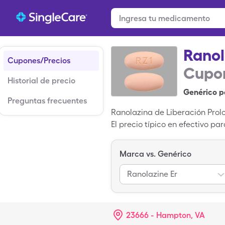
Ranol
Cupones/Precios
Cupon
Historial de precio
Genérico p
Preguntas frecuentes
Ranolazina de Liberación Prol
El precio típico en efectivo p
prolongada de 12 horas al 500
horas con tu tarjeta de ahorr
Marca vs. Genérico
es la versión de marca de Ran
Ranolazine Er
23666 - Hampton, VA