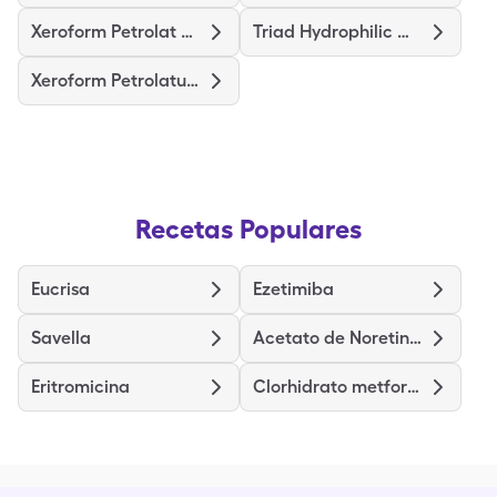
Xeroform Petrolat Patch 4"X4"
Triad Hydrophilic Wound Dress
Xeroform Petrolatum Dres 4"X4"
Recetas Populares
Eucrisa
Ezetimiba
Savella
Acetato de Noretindrona y Etinilestradiol
Eritromicina
Clorhidrato metformina de liberación prolongada