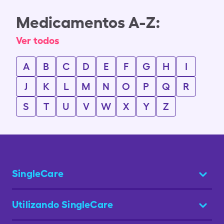
Medicamentos A-Z:
Ver todos
A
B
C
D
E
F
G
H
I
J
K
L
M
N
O
P
Q
R
S
T
U
V
W
X
Y
Z
SingleCare
Utilizando SingleCare