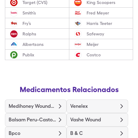
Target (CVS)
King Scoopers
Smith’s
Fred Meyer
Fry’s
Harris Teeter
Ralphs
Safeway
Albertsons
Meijer
Publix
Costco
Medicamentos Relacionados
Medihoney Wound/Burn Dressing
Venelex
Balsam Peru-Castor Oil
Vashe Wound
Bpco
B & C