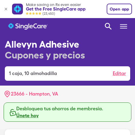
Make saving on Rx even easier
Get the Free SingleCare app
Open app
(23,450)
Allevyn Adhesive
Cupones y precios
1
caja
,
10 almohadilla
Editar
23666 - Hampton, VA
Desbloquea tus ahorros de membresía.
Únete hoy