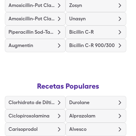
Amoxicillin-Pot Clavulanate
Zosyn
Amoxicillin-Pot Clavulanate Er
Unasyn
Piperacillin Sod-Tazobactam So
Bicillin C-R
Augmentin
Bicillin C-R 900/300
Recetas Populares
Clorhidrato de Diltiazem de liberación prolongada
Durolane
Ciclopiroxolamina
Alprazolam
Carisoprodol
Alvesco