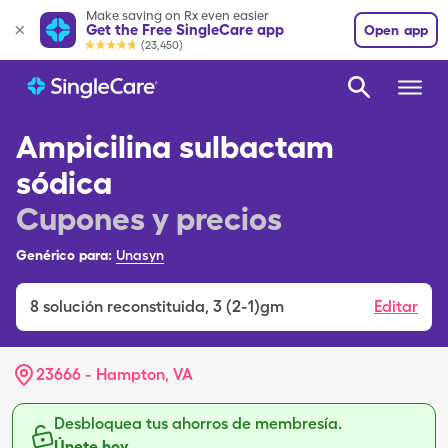
Make saving on Rx even easier
Get the Free SingleCare app
Open app
(23,450)
Ampicilina sulbactam
sódica
Cupones y precios
Genérico para:
Unasyn
8
solución reconstituida
,
3 (2-1)gm
Editar
23666 - Hampton, VA
Desbloquea tus ahorros de membresía.
Únete hoy