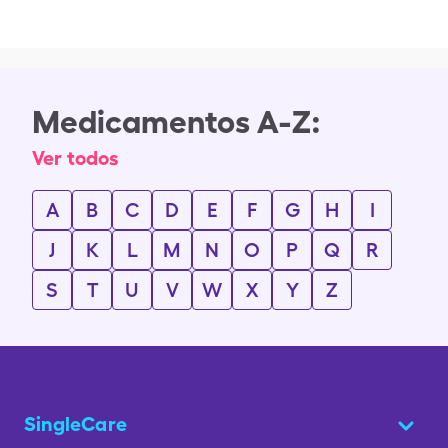
Medicamentos A-Z:
Ver todos
A
B
C
D
E
F
G
H
I
J
K
L
M
N
O
P
Q
R
S
T
U
V
W
X
Y
Z
SingleCare