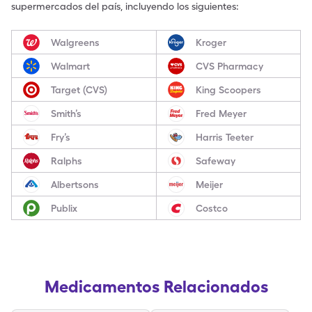
supermercados del país, incluyendo los siguientes:
Walgreens
Kroger
Walmart
CVS Pharmacy
Target (CVS)
King Scoopers
Smith’s
Fred Meyer
Fry’s
Harris Teeter
Ralphs
Safeway
Albertsons
Meijer
Publix
Costco
Medicamentos Relacionados