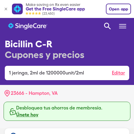
Make saving on Rx even easier
Get the Free SingleCare app
Open app
(23,450)
Bicillin C-R
Cupones y precios
1
jeringa
,
2ml de 1200000unit/2ml
Editar
23666 - Hampton, VA
Desbloquea tus ahorros de membresía.
Únete hoy