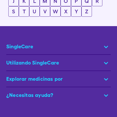
J
K
L
M
N
O
P
Q
R
S
T
U
V
W
X
Y
Z
SingleCare
Utilizando SingleCare
Explorar medicinas por
¿Necesitas ayuda?