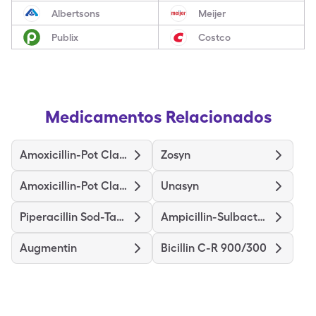
Albertsons
Meijer
Publix
Costco
Medicamentos Relacionados
Amoxicillin-Pot Clavulanate
Zosyn
Amoxicillin-Pot Clavulanate Er
Unasyn
Piperacillin Sod-Tazobactam So
Ampicillin-Sulbactam Sodium
Augmentin
Bicillin C-R 900/300