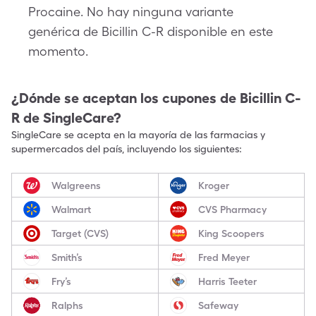
Procaine. No hay ninguna variante
genérica de Bicillin C-R disponible en este
momento.
¿Dónde se aceptan los cupones de
Bicillin C-
R
de SingleCare?
SingleCare se acepta en la mayoría de las farmacias y
supermercados del país, incluyendo los siguientes:
Walgreens
Kroger
Walmart
CVS Pharmacy
Target (CVS)
King Scoopers
Smith’s
Fred Meyer
Fry’s
Harris Teeter
Ralphs
Safeway