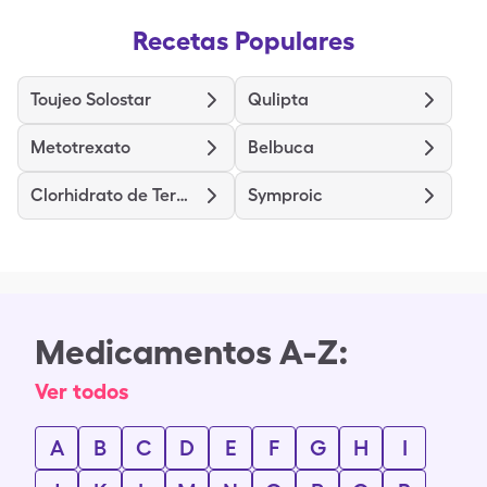
Recetas Populares
Toujeo Solostar
Qulipta
Metotrexato
Belbuca
Clorhidrato de Terazosina
Symproic
Medicamentos A-Z:
Ver todos
A
B
C
D
E
F
G
H
I