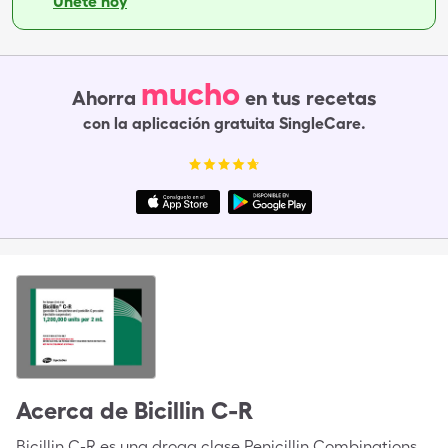
Únete hoy
mucho
Ahorra
en tus recetas
con la aplicación gratuita SingleCare.
Acerca de
Bicillin C-R
Bicillin C-R es una droga clase Penicillin Combinations