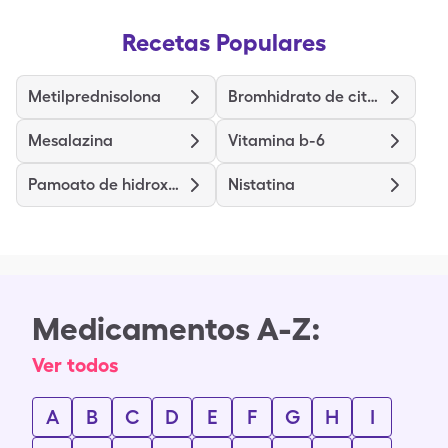
Recetas Populares
Metilprednisolona
Bromhidrato de citalopram
Mesalazina
Vitamina b-6
Pamoato de hidroxizina
Nistatina
Medicamentos A-Z:
Ver todos
A
B
C
D
E
F
G
H
I