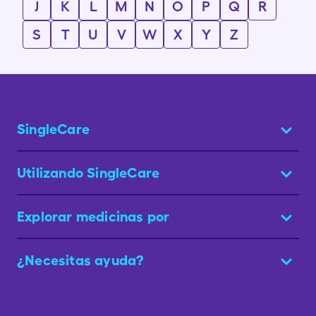
J
K
L
M
N
O
P
Q
R
S
T
U
V
W
X
Y
Z
SingleCare
Utilizando SingleCare
Explorar medicinas por
¿Necesitas ayuda?