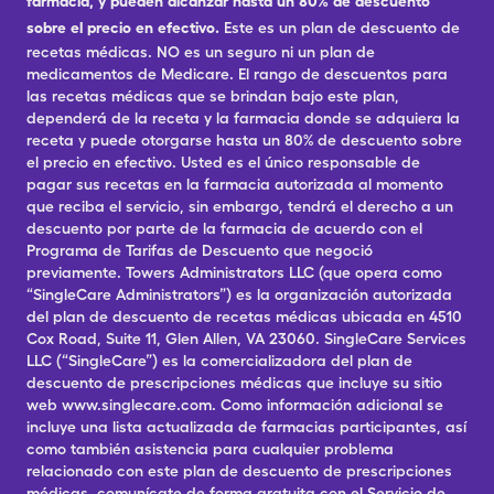
farmacia, y pueden alcanzar hasta un 80% de descuento
sobre el precio en efectivo.
Este es un plan de descuento de
recetas médicas. NO es un seguro ni un plan de
medicamentos de Medicare. El rango de descuentos para
las recetas médicas que se brindan bajo este plan,
dependerá de la receta y la farmacia donde se adquiera la
receta y puede otorgarse hasta un 80% de descuento sobre
el precio en efectivo. Usted es el único responsable de
pagar sus recetas en la farmacia autorizada al momento
que reciba el servicio, sin embargo, tendrá el derecho a un
descuento por parte de la farmacia de acuerdo con el
Programa de Tarifas de Descuento que negoció
previamente. Towers Administrators LLC (que opera como
“SingleCare Administrators”) es la organización autorizada
del plan de descuento de recetas médicas ubicada en 4510
Cox Road, Suite 11, Glen Allen, VA 23060. SingleCare Services
LLC (“SingleCare”) es la comercializadora del plan de
descuento de prescripciones médicas que incluye su sitio
web www.singlecare.com. Como información adicional se
incluye una lista actualizada de farmacias participantes, así
como también asistencia para cualquier problema
relacionado con este plan de descuento de prescripciones
médicas, comunícate de forma gratuita con el Servicio de