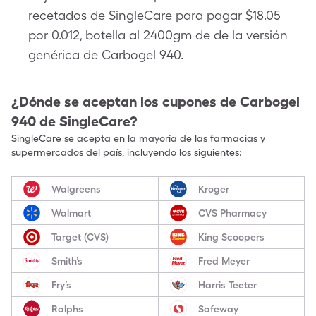
recetados de SingleCare para pagar $18.05
por 0.012, botella al 2400gm de de la versión
genérica de Carbogel 940.
¿Dónde se aceptan los cupones de
Carbogel
940
de SingleCare?
SingleCare se acepta en la mayoría de las farmacias y
supermercados del país, incluyendo los siguientes:
Walgreens
Kroger
Walmart
CVS Pharmacy
Target (CVS)
King Scoopers
Smith’s
Fred Meyer
Fry’s
Harris Teeter
Ralphs
Safeway