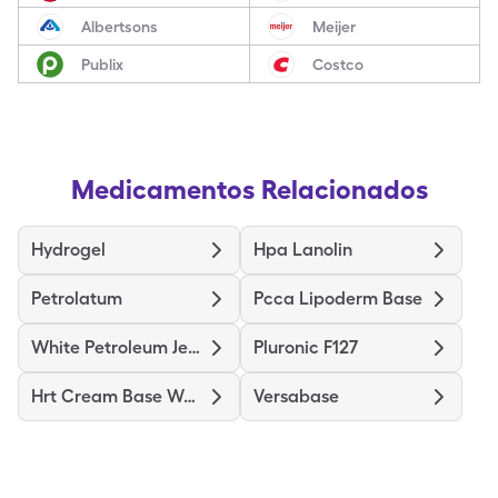
Albertsons
Meijer
Publix
Costco
Medicamentos Relacionados
Hydrogel
Hpa Lanolin
Petrolatum
Pcca Lipoderm Base
White Petroleum Jelly
Pluronic F127
Hrt Cream Base Women
Versabase