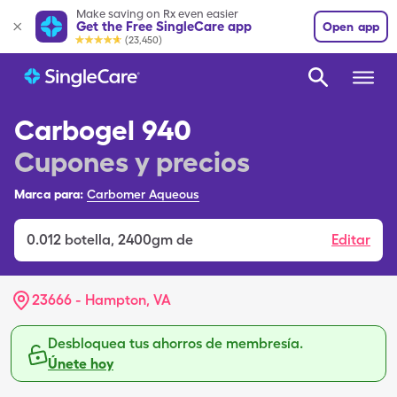
Make saving on Rx even easier
Get the Free SingleCare app
Open app
(23,450)
Carbogel 940
Cupones y precios
Marca para:
Carbomer Aqueous
0.012
botella
,
2400gm de
Editar
23666 - Hampton, VA
Desbloquea tus ahorros de membresía.
Únete hoy