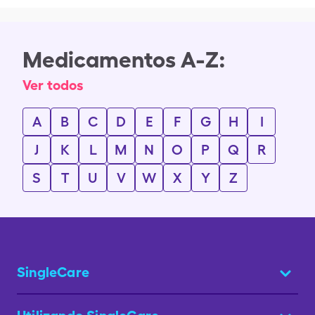
Medicamentos A-Z:
Ver todos
A
B
C
D
E
F
G
H
I
J
K
L
M
N
O
P
Q
R
S
T
U
V
W
X
Y
Z
SingleCare