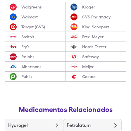
Walgreens
Kroger
Walmart
CVS Pharmacy
Target (CVS)
King Scoopers
Smith’s
Fred Meyer
Fry’s
Harris Teeter
Ralphs
Safeway
Albertsons
Meijer
Publix
Costco
Medicamentos Relacionados
Hydrogel
Petrolatum