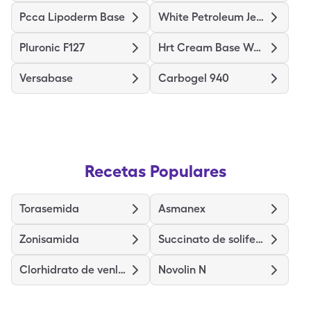
Pcca Lipoderm Base
White Petroleum Jelly
Pluronic F127
Hrt Cream Base Women
Versabase
Carbogel 940
Recetas Populares
Torasemida
Asmanex
Zonisamida
Succinato de solifenacina
Clorhidrato de venlafaxina
Novolin N