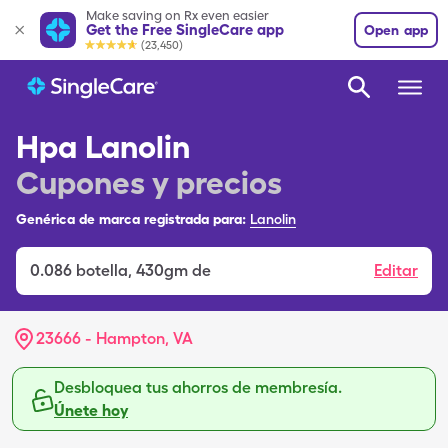
Make saving on Rx even easier
Get the Free SingleCare app
Open app
(23,450)
Hpa Lanolin
Cupones y precios
Genérica de marca registrada para:
Lanolin
0.086
botella
,
430gm de
Editar
23666 - Hampton, VA
Desbloquea tus ahorros de membresía.
Únete hoy