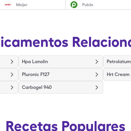
Meijer
Publix
icamentos Relacion
Hpa Lanolin
Petrolatum
Pluronic F127
Hrt Cream
Carbogel 940
Recetas Populares