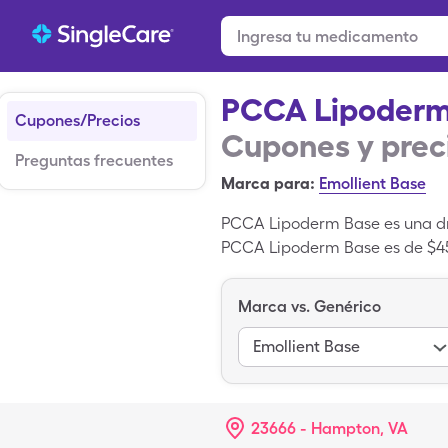
PCCA Lipoderm
Cupones/Precios
Cupones y prec
Preguntas frecuentes
Marca para:
Emollient Base
PCCA Lipoderm Base es una dro
PCCA Lipoderm Base es de $45.
de la versión genérica de PC
marca registrada; Cream Base
Marca vs. Genérico
Emollient Base
23666 - Hampton, VA