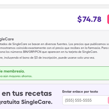
$
74.78
ngleCare
tados de SingleCare se basan en diversas fuentes. Los precios que publicamos s
mostramos coincida exactamente con el precio que recibes en la farmacia. Para sa
iona los números BIN/GRP/PCN que aparecen en tu tarjeta de SingleCare.
e, incluyendo el bono de $3 de inscripción, puede usarse solo una vez.
de membresía.
ea aún mayores ahorros.
en tus recetas
Enviar enlace por texto
gratuita SingleCare.