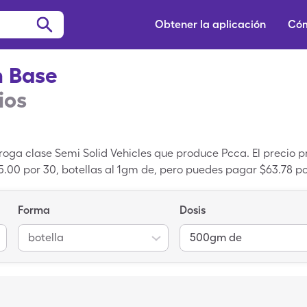
Obtener la aplicación
Cóm
 Base
ios
ga clase Semi Solid Vehicles que produce Pcca. El precio pr
00 por 30, botellas al 1gm de, pero puedes pagar $63.78 po
CA Lipoderm Base con cupón de SingleCare. PCCA Lipoderm
 es la versión genérica de PCCA Lipoderm Base.
Forma
Dosis
botella
500gm de