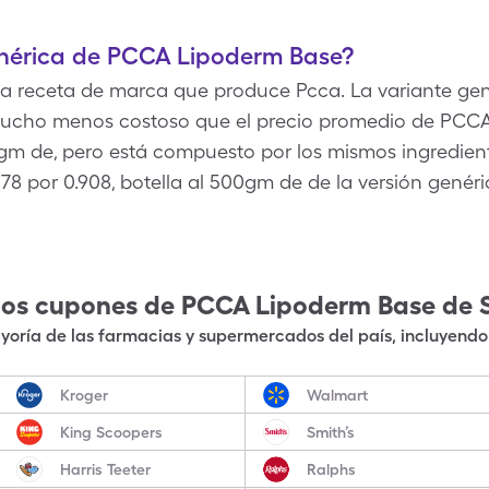
enérica de PCCA Lipoderm Base?
a receta de marca que produce Pcca. La variante ge
mucho menos costoso que el precio promedio de PCC
 1gm de, pero está compuesto por los mismos ingredie
78 por 0.908, botella al 500gm de de la versión gené
los cupones de
PCCA Lipoderm Base
de 
oría de las farmacias y supermercados del país, incluyendo 
Kroger
Walmart
King Scoopers
Smith’s
Harris Teeter
Ralphs