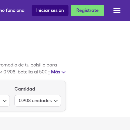
o funciona
Iniciar sesión
Regístrate
omedio de tu bolsillo para
r 0.908, botella al 500gm de
Más
 Base es un medicamento de
Cantidad
0.908
unidades