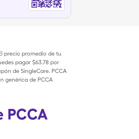
l precio promedio de tu
puedes pagar $63.78 por
cupón de SingleCare. PCCA
ón genérica de PCCA
re PCCA