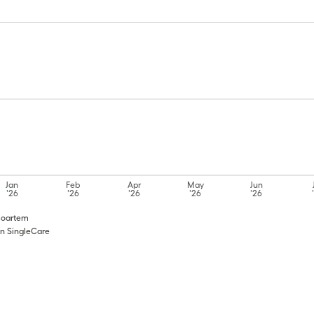
Jan
Feb
Apr
May
Jun
'26
'26
'26
'26
'26
Coartem
n SingleCare