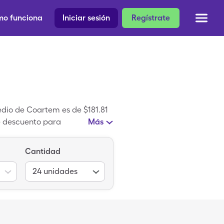
o funciona
Iniciar sesión
Regístrate
edio de Coartem es de $181.81
e descuento para
Más
icamento patentado que es
Cantidad
24
unidades