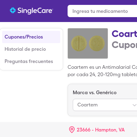
Coar
Cupones/Precios
Cupon
Historial de precio
Preguntas frecuentes
Coartem es un Antimalarial Co
por cada 24, 20-120mg tableta
medicamentos de SingleCare 
igual a Artemether-Lumefantr
Marca vs. Genérico
Coartem
23666 - Hampton, VA