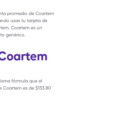
venta promedio de Coartem
ando usas tu tarjeta de
rtem. Coartem es un
o genérico.
 Coartem
isma fórmula que el
de Coartem es de $133.80