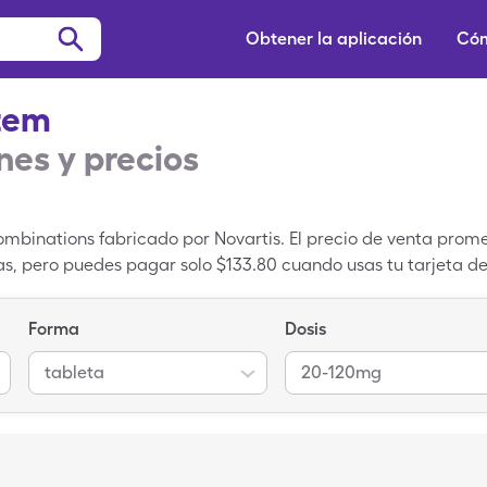
Obtener la aplicación
Cóm
tem
es y precios
mbinations fabricado por Novartis. El precio de venta prom
s, pero puedes pagar solo $133.80 cuando usas tu tarjeta d
para aprovechar el cupón de Coartem. Coartem es un med
ine un medicamento genérico.
Forma
Dosis
tableta
20-120mg