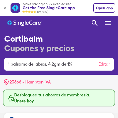
Make saving on Rx even easier
Get the Free SingleCare app
Open app
(23,450)
Cortibalm
Cupones y precios
1
bálsamo de labios
,
4.2gm de 1%
Editar
23666 - Hampton, VA
Desbloquea tus ahorros de membresía.
Únete hoy