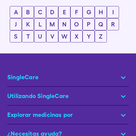
A
B
C
D
E
F
G
H
I
J
K
L
M
N
O
P
Q
R
S
T
U
V
W
X
Y
Z
SingleCare
Utilizando SingleCare
Explorar medicinas por
¿Necesitas ayuda?