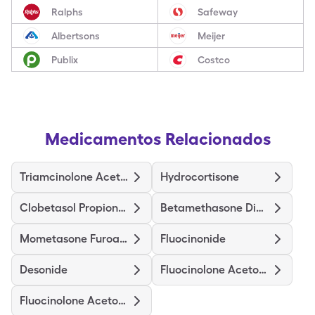
Ralphs
Safeway
Albertsons
Meijer
Publix
Costco
Medicamentos Relacionados
Triamcinolone Acetonide
Hydrocortisone
Clobetasol Propionate
Betamethasone Dipropionate
Mometasone Furoate
Fluocinonide
Desonide
Fluocinolone Acetonide Body
Fluocinolone Acetonide Scalp