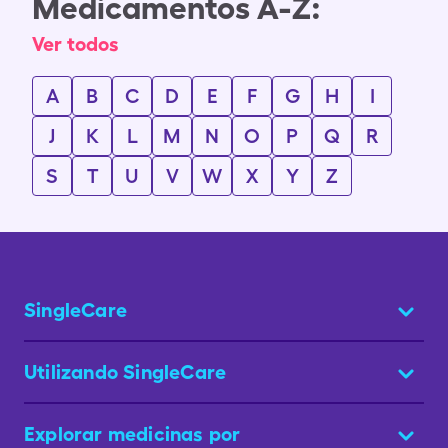
Medicamentos A-Z:
Ver todos
A
B
C
D
E
F
G
H
I
J
K
L
M
N
O
P
Q
R
S
T
U
V
W
X
Y
Z
SingleCare
Utilizando SingleCare
Explorar medicinas por