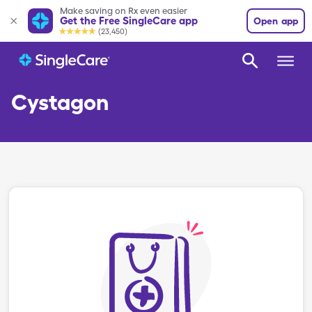
Make saving on Rx even easier
Get the Free SingleCare app
Open app
(23,450)
Cystagon