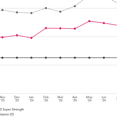
Nov
Dec
Jan
Feb
Mar
Apr
May
Jun
'25
'25
'26
'26
'26
'26
'26
'26
3 Super Strength
Vitamin D3