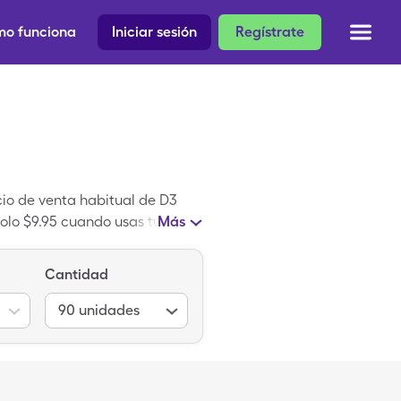
o funciona
Iniciar sesión
Regístrate
cio de venta habitual de D3
olo $9.95 cuando usas tu
Más
th es el nombre de un
Cantidad
90
unidades