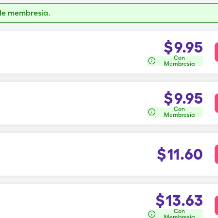
de membresía.
$
9.95
Con
Membresía
$
9.95
Con
Membresía
$
11.60
$
13.63
Con
Membresía