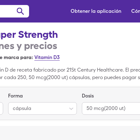
Obtener la aplicación
Cóm
per Strength
es y precios
e marca para:
Vitamin D3
n D de receta fabricado por 21St Century Healthcare. El pre
or cada 250, 50 mcg(2000 ut) cápsulas, pero puedes pagar s
re para usar el cupón de D3 Super Strength. D3 Super Streng
lciferol es la versión genérica de D3 Super Strength.
Forma
Dosis
cápsula
50 mcg(2000 ut)