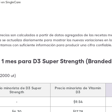
3 en SingleCare
precios son calculadas a partir de datos agregados de las recetas m
a se actualiza diariamente para mostrar las nuevas variaciones en los
ntamos con suficiente información para producir una cifra confiable
 1 mes para D3 Super Strength (Branded 
2000 ut)
io minorista de D3 Super
Precio minorista de Vitamin
Strength
D3
-
$9.54
$6.30
$17.78