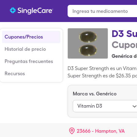
D3 Su
Cupones/Precios
Cupon
Historial de precio
Genérica d
Preguntas frecuentes
D3 Super Strength es un Vitami
Recursos
Super Strength es de $26.35 p
tarjeta de ahorro de SingleCa
medicamento de marca, Choleca
Marca vs. Genérico
Vitamin D3
23666 - Hampton, VA