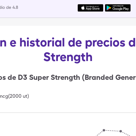
io de 4.8
n e historial de precios 
Strength
os de
D3 Super Strength (Branded Generi
mcg(2000 ut)