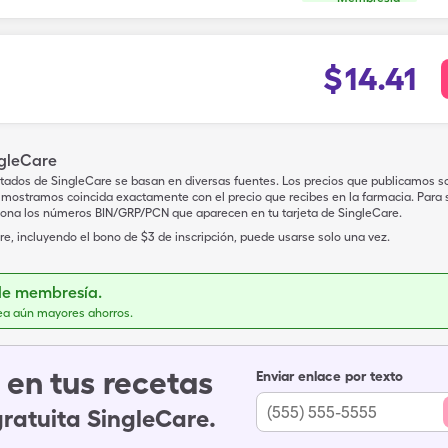
$
14.41
ngleCare
tados de SingleCare se basan en diversas fuentes. Los precios que publicamos s
mostramos coincida exactamente con el precio que recibes en la farmacia. Para sa
iona los números BIN/GRP/PCN que aparecen en tu tarjeta de SingleCare.
e, incluyendo el bono de $3 de inscripción, puede usarse solo una vez.
de membresía.
ea aún mayores ahorros.
en tus recetas
Enviar enlace por texto
gratuita SingleCare.