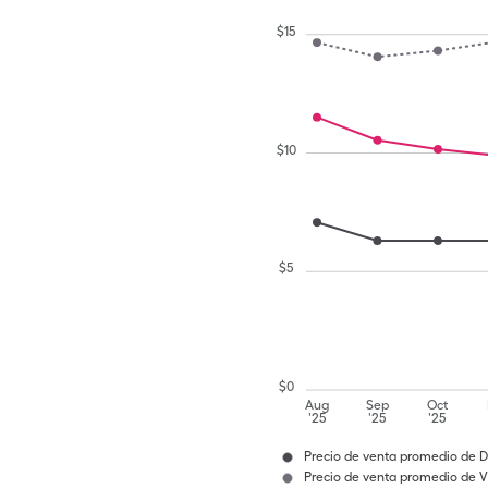
$
15
$
10
$
5
$
0
Aug
Sep
Oct
'25
'25
'25
Precio de venta promedio de D
Precio de venta promedio de 