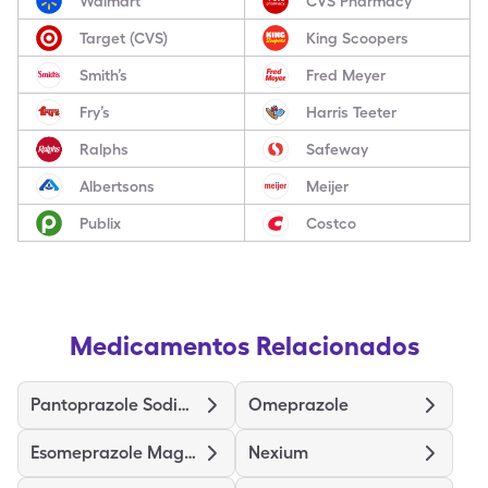
Walmart
CVS Pharmacy
Target (CVS)
King Scoopers
Smith’s
Fred Meyer
Fry’s
Harris Teeter
Ralphs
Safeway
Albertsons
Meijer
Publix
Costco
Medicamentos Relacionados
Pantoprazole Sodium
Omeprazole
Esomeprazole Magnesium
Nexium