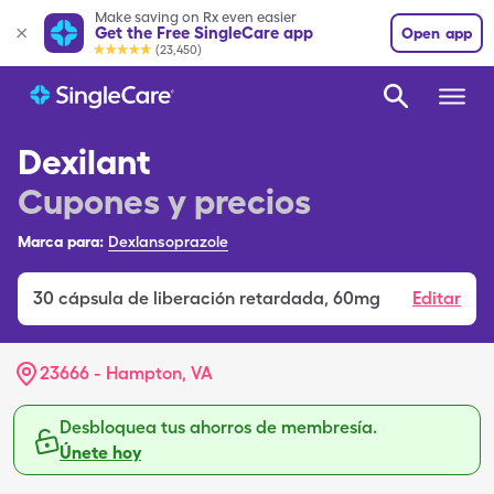
Make saving on Rx even easier
Get the Free SingleCare app
Open app
(23,450)
Dexilant
Cupones y precios
Marca para:
Dexlansoprazole
30
cápsula de liberación retardada
,
60mg
Editar
23666 - Hampton, VA
Desbloquea tus ahorros de membresía.
Únete hoy