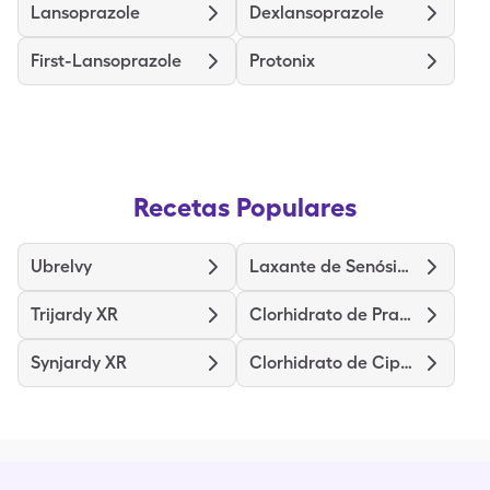
Lansoprazole
Dexlansoprazole
First-Lansoprazole
Protonix
Recetas Populares
Ubrelvy
Laxante de Senósidos
Trijardy XR
Clorhidrato de Prazosina
Synjardy XR
Clorhidrato de Ciproheptadina