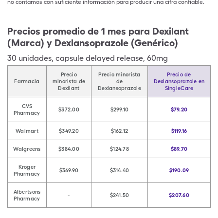
no contamos con suficiente información para producir una cifra confiable.
Precios promedio de 1 mes para Dexilant
(Marca) y Dexlansoprazole (Genérico)
30
unidades
,
capsule delayed release
,
60mg
Precio
Precio minorista
Precio de
Farmacia
minorista de
de
Dexlansoprazole en
Dexilant
Dexlansoprazole
SingleCare
CVS
$372.00
$299.10
$79.20
Pharmacy
Walmart
$349.20
$162.12
$119.16
Walgreens
$384.00
$124.78
$89.70
Kroger
$369.90
$314.40
$190.09
Pharmacy
Albertsons
-
$241.50
$207.60
Pharmacy