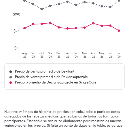
$
190
$
95
$
0
Aug
Sep
Oct
Nov
Dec
Jan
Feb
Mar
Apr
May
Jun
Jul
'25
'25
'25
'25
'25
'26
'26
'26
'26
'26
'26
'26
Precio de venta promedio de Dexilant
Precio de venta promedio de Dexlansoprazole
Precio promedio de Dexlansoprazole en SingleCare
Nuestras métricas de historial de precios son calculadas a partir de datos
agregados de las recetas médicas que recibimos de todas las farmacias
participantes. Esta tabla se actualiza diariamente para mostrar las nuevas
variaciones en los precios. Si falta un punto de datos en la tabla, es porque