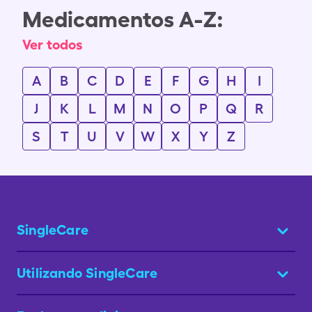
Medicamentos A-Z:
Ver todos
A
B
C
D
E
F
G
H
I
J
K
L
M
N
O
P
Q
R
S
T
U
V
W
X
Y
Z
SingleCare
Utilizando SingleCare