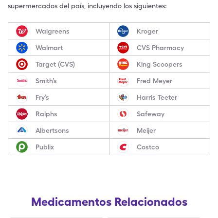
supermercados del país, incluyendo los siguientes:
Walgreens
Kroger
Walmart
CVS Pharmacy
Target (CVS)
King Scoopers
Smith’s
Fred Meyer
Fry’s
Harris Teeter
Ralphs
Safeway
Albertsons
Meijer
Publix
Costco
Medicamentos Relacionados