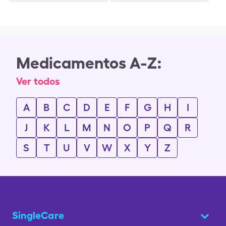
Medicamentos A-Z:
Ver todos
A
B
C
D
E
F
G
H
I
J
K
L
M
N
O
P
Q
R
S
T
U
V
W
X
Y
Z
SingleCare