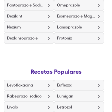
Pantoprazole Sodium
Omeprazole
Dexilant
Esomeprazole Magnesium
Nexium
Lansoprazole
Dexlansoprazole
Protonix
Recetas Populares
Levofloxacina
Euflexxa
Rabeprazol sódico
Lumigan
Livalo
Letrozol