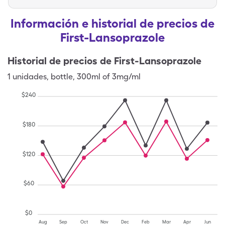
Información e historial de precios de
First-Lansoprazole
Historial de precios de
First-Lansoprazole
1
unidades
,
bottle
,
300ml of 3mg/ml
$
240
$
180
$
120
$
60
$
0
Aug
Sep
Oct
Nov
Dec
Feb
Mar
Apr
Jun