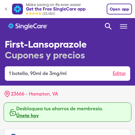
Make saving on Rx even easier
Get the Free SingleCare app
Open app
(23,450)
First-Lansoprazole
Cupones y precios
1
botella
,
90ml de 3mg/ml
Editar
23666 - Hampton, VA
Desbloquea tus ahorros de membresía.
Únete hoy