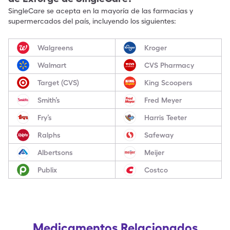
SingleCare se acepta en la mayoría de las farmacias y
supermercados del país, incluyendo los siguientes:
Walgreens
Kroger
Walmart
CVS Pharmacy
Target (CVS)
King Scoopers
Smith’s
Fred Meyer
Fry’s
Harris Teeter
Ralphs
Safeway
Albertsons
Meijer
Publix
Costco
Medicamentos Relacionados