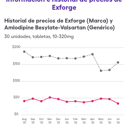
Exforge
Historial de precios de
Exforge (Marca) y
Amlodipine Besylate-Valsartan (Genérico)
30
unidades
,
tabletas
,
10-320mg
$
200
$
150
$
100
$
50
$
0
Aug
Sep
Oct
Nov
Dec
Jan
Feb
Mar
Apr
May
Jun
Jul
'25
'25
'25
'25
'25
'26
'26
'26
'26
'26
'26
'26