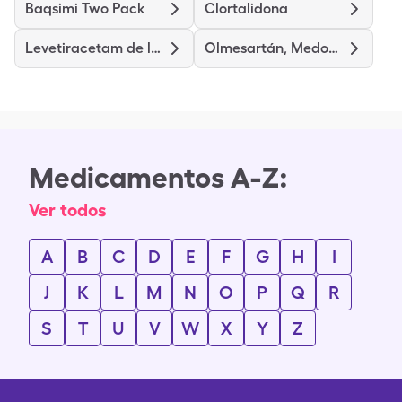
Baqsimi Two Pack
Clortalidona
Levetiracetam de liberacion prolongada
Olmesartán, Medoxomilo y Hidroclorotiazida
Medicamentos A-Z:
Ver todos
A
B
C
D
E
F
G
H
I
J
K
L
M
N
O
P
Q
R
S
T
U
V
W
X
Y
Z