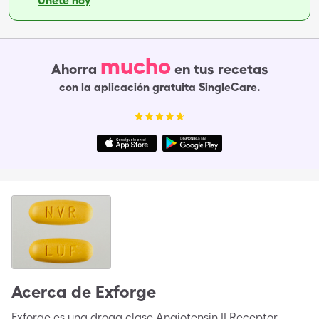
Únete hoy
mucho
Ahorra
en tus recetas
con la aplicación gratuita SingleCare.
Acerca de
Exforge
Exforge es una droga clase Angiotensin II Receptor