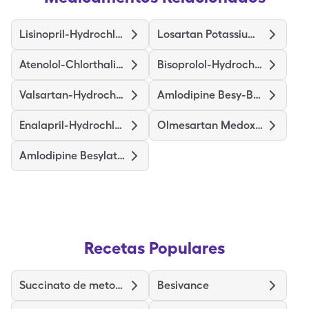
Lisinopril-Hydrochlorothiazide
Losartan Potassium-Hctz
Atenolol-Chlorthalidone
Bisoprolol-Hydrochlorothiazide
Valsartan-Hydrochlorothiazide
Amlodipine Besy-Benazepril Hcl
Enalapril-Hydrochlorothiazide
Olmesartan Medoxomil-Hctz
Amlodipine Besylate-Valsartan
Recetas Populares
Succinato de metoprolol de liberación prolongada
Besivance