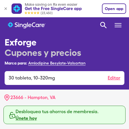
Make saving on Rx even easier
Get the Free SingleCare app
Open app
(23,450)
Exforge
Cupones y precios
Marca para:
Amlodipine Besylate-Valsartan
30
tableta
,
10-320mg
Editar
23666 - Hampton, VA
Desbloquea tus ahorros de membresía.
Únete hoy