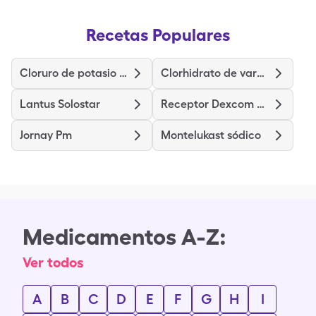
Recetas Populares
Cloruro de potasio de liberación prolongada
Clorhidrato de vardenafilo
Lantus Solostar
Receptor Dexcom G6
Jornay Pm
Montelukast sódico
Medicamentos A-Z:
Ver todos
A
B
C
D
E
F
G
H
I