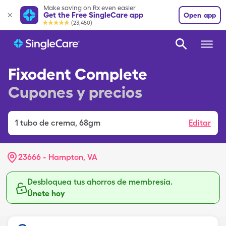
Make saving on Rx even easier
Get the Free SingleCare app
Open app
(23,450)
Fixodent Complete
Cupones y precios
1
tubo de crema
,
68gm
Editar
23666 - Hampton, VA
Desbloquea tus ahorros de membresía.
Únete hoy