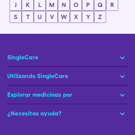
J
K
L
M
N
O
P
Q
R
S
T
U
V
W
X
Y
Z
SingleCare
Utilizando SingleCare
Explorar medicinas por
¿Necesitas ayuda?