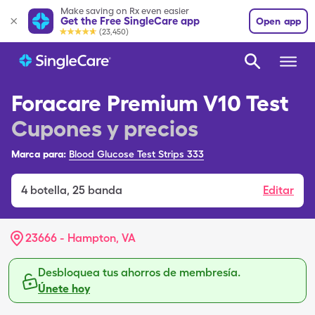
Make saving on Rx even easier
Get the Free SingleCare app
Open app
(23,450)
Foracare Premium V10 Test
Cupones y precios
Marca para:
Blood Glucose Test Strips 333
4
botella
,
25 banda
Editar
23666 - Hampton, VA
Desbloquea tus ahorros de membresía.
Únete hoy