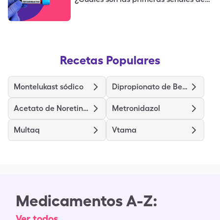
testosterona baja?
Recetas Populares
Montelukast sódico
Dipropionato de Betametasona
Acetato de Noretindrona y Etinilestradiol
Metronidazol
Multaq
Vtama
Medicamentos A-Z:
Ver todos