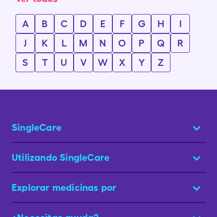
A
B
C
D
E
F
G
H
I
J
K
L
M
N
O
P
Q
R
S
T
U
V
W
X
Y
Z
SingleCare
Utilizando SingleCare
Explorar medicinas por