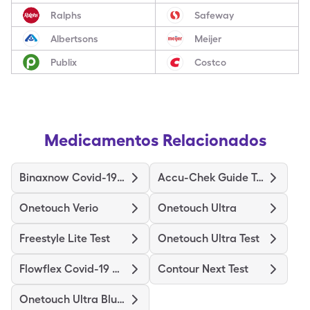
Ralphs
Safeway
Albertsons
Meijer
Publix
Costco
Medicamentos Relacionados
Binaxnow Covid-19 Ag Home Test
Accu-Chek Guide Test
Onetouch Verio
Onetouch Ultra
Freestyle Lite Test
Onetouch Ultra Test
Flowflex Covid-19 Ag Home Test
Contour Next Test
Onetouch Ultra Blue Test