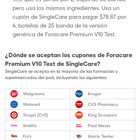
pero usa los mismos ingredientes. Usa un
cupón de SingleCare para pagar $78.87 por
4, botellas de 25 banda de la versión
genérica de Foracare Premium V10 Test.
¿Dónde se aceptan los cupones de
Foracare
Premium V10 Test
de SingleCare?
SingleCare se acepta en la mayoría de las farmacias y
supermercados del país, incluyendo los siguientes:
Walgreens
Kroger
Walmart
CVS Pharmacy
Target (CVS)
King Scoopers
Smith’s
Fred Meyer
Fry’s
Harris Teeter