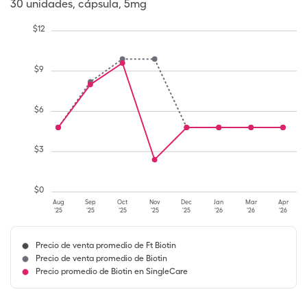
30
unidades
,
cápsula
,
5mg
$
12
$
9
$
6
$
3
$
0
Aug
Sep
Oct
Nov
Dec
Jan
Mar
Apr
'25
'25
'25
'25
'25
'26
'26
'26
Precio de venta promedio de Ft Biotin
Precio de venta promedio de Biotin
Precio promedio de Biotin en SingleCare