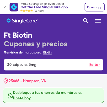
Make saving on Rx even easier
Get the Free SingleCare app
Open app
(23,450)
Ft Biotin
Cupones y precios
Genérica de marca para:
Biotin
30
cápsula
,
5mg
Editar
23666 - Hampton, VA
Desbloquea tus ahorros de membresía.
Únete hoy