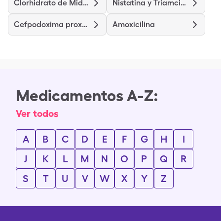
Clorhidrato de Midodrina
Nistatina y Triamcinolona
Cefpodoxima proxetil
Amoxicilina
Medicamentos A-Z:
Ver todos
A
B
C
D
E
F
G
H
I
J
K
L
M
N
O
P
Q
R
S
T
U
V
W
X
Y
Z