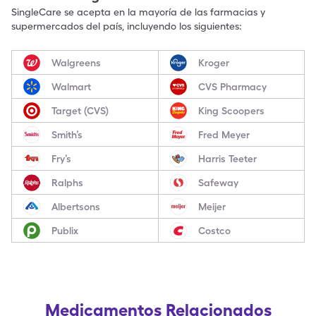
SingleCare se acepta en la mayoría de las farmacias y
supermercados del país, incluyendo los siguientes:
Walgreens
Kroger
Walmart
CVS Pharmacy
Target (CVS)
King Scoopers
Smith’s
Fred Meyer
Fry’s
Harris Teeter
Ralphs
Safeway
Albertsons
Meijer
Publix
Costco
Medicamentos Relacionados