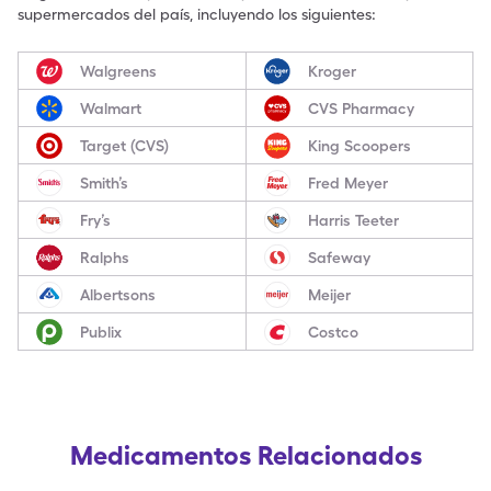
supermercados del país, incluyendo los siguientes:
Walgreens
Kroger
Walmart
CVS Pharmacy
Target (CVS)
King Scoopers
Smith’s
Fred Meyer
Fry’s
Harris Teeter
Ralphs
Safeway
Albertsons
Meijer
Publix
Costco
Medicamentos Relacionados