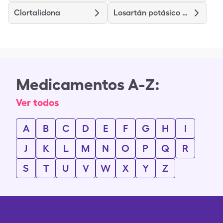
Clortalidona
Losartán potásico hidroclorotiazida
Medicamentos A-Z:
Ver todos
A
B
C
D
E
F
G
H
I
J
K
L
M
N
O
P
Q
R
S
T
U
V
W
X
Y
Z