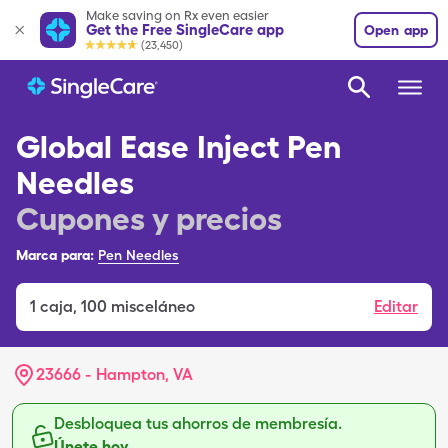
Make saving on Rx even easier
Get the Free SingleCare app
Open app
(23,450)
Global Ease Inject Pen
Needles
Cupones y precios
Marca para:
Pen Needles
1
caja
,
100 misceláneo
Editar
23666 - Hampton, VA
Desbloquea tus ahorros de membresía.
Únete hoy