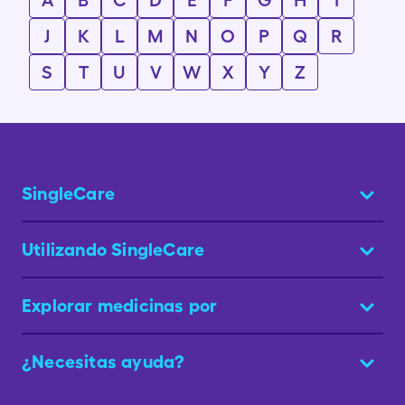
A
B
C
D
E
F
G
H
I
J
K
L
M
N
O
P
Q
R
S
T
U
V
W
X
Y
Z
SingleCare
Utilizando SingleCare
Explorar medicinas por
¿Necesitas ayuda?