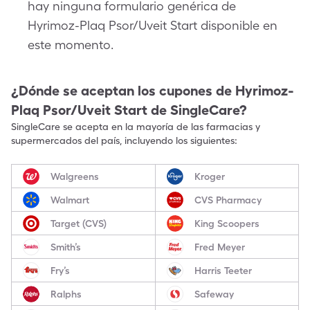
hay ninguna formulario genérica de
Hyrimoz-Plaq Psor/Uveit Start disponible en
este momento.
¿Dónde se aceptan los cupones de
Hyrimoz-
Plaq Psor/Uveit Start
de SingleCare?
SingleCare se acepta en la mayoría de las farmacias y
supermercados del país, incluyendo los siguientes:
Walgreens
Kroger
Walmart
CVS Pharmacy
Target (CVS)
King Scoopers
Smith’s
Fred Meyer
Fry’s
Harris Teeter
Ralphs
Safeway