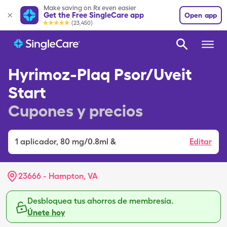
Make saving on Rx even easier
Get the Free SingleCare app
Open app
(23,450)
Hyrimoz-Plaq Psor/Uveit
Start
Cupones y precios
1
aplicador
,
80 mg/0.8ml &
Editar
23666 - Hampton, VA
Desbloquea tus ahorros de membresía.
Únete hoy