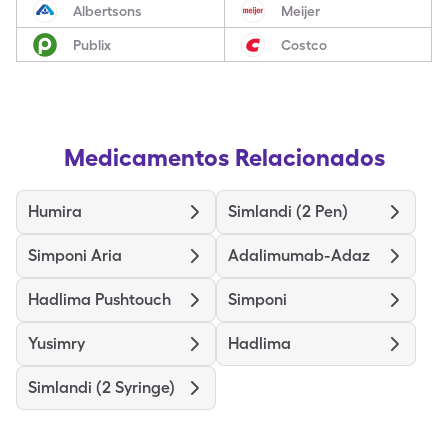
Albertsons
Meijer
Publix
Costco
Medicamentos Relacionados
Humira
Simlandi (2 Pen)
Simponi Aria
Adalimumab-Adaz
Hadlima Pushtouch
Simponi
Yusimry
Hadlima
Simlandi (2 Syringe)