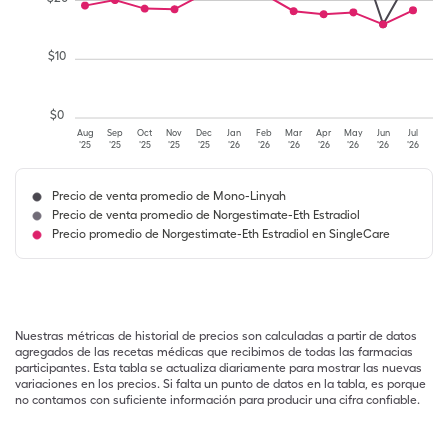
$
10
$
0
Aug
Sep
Oct
Nov
Dec
Jan
Feb
Mar
Apr
May
Jun
Jul
'25
'25
'25
'25
'25
'26
'26
'26
'26
'26
'26
'26
Precio de venta promedio de Mono-Linyah
Precio de venta promedio de Norgestimate-Eth Estradiol
Precio promedio de Norgestimate-Eth Estradiol en SingleCare
Nuestras métricas de historial de precios son calculadas a partir de datos
agregados de las recetas médicas que recibimos de todas las farmacias
participantes. Esta tabla se actualiza diariamente para mostrar las nuevas
variaciones en los precios. Si falta un punto de datos en la tabla, es porque
no contamos con suficiente información para producir una cifra confiable.