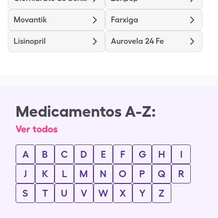
Movantik
Farxiga
Lisinopril
Aurovela 24 Fe
Medicamentos A-Z:
Ver todos
A
B
C
D
E
F
G
H
I
J
K
L
M
N
O
P
Q
R
S
T
U
V
W
X
Y
Z