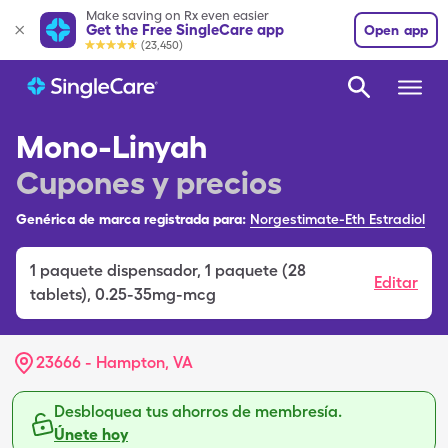
Make saving on Rx even easier
Get the Free SingleCare app
Open app
(23,450)
Mono-Linyah
Cupones y precios
Genérica de marca registrada para:
Norgestimate-Eth Estradiol
1
paquete dispensador
,
1 paquete (28
Editar
tablets), 0.25-35mg-mcg
23666 - Hampton, VA
Desbloquea tus ahorros de membresía.
Únete hoy