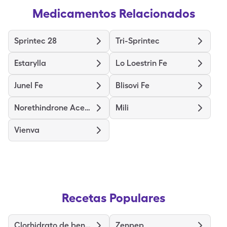
Medicamentos Relacionados
Sprintec 28
Tri-Sprintec
Estarylla
Lo Loestrin Fe
Junel Fe
Blisovi Fe
Norethindrone Acet-Ethinyl Est
Mili
Vienva
Recetas Populares
Clorhidrato de benazepril
Zenpep