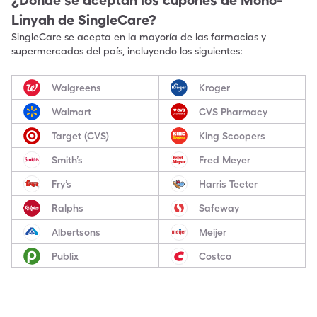
¿Dónde se aceptan los cupones de
Mono-
Linyah
de SingleCare?
SingleCare se acepta en la mayoría de las farmacias y
supermercados del país, incluyendo los siguientes:
Walgreens
Kroger
Walmart
CVS Pharmacy
Target (CVS)
King Scoopers
Smith’s
Fred Meyer
Fry’s
Harris Teeter
Ralphs
Safeway
Albertsons
Meijer
Publix
Costco