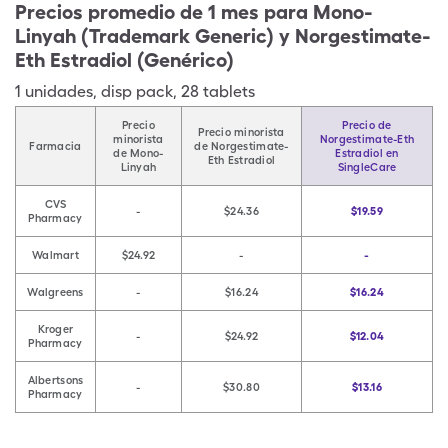
Precios promedio de 1 mes para Mono-
Linyah (Trademark Generic) y Norgestimate-
Eth Estradiol (Genérico)
1
unidades
,
disp pack
,
28 tablets
Precio
Precio de
Precio minorista
minorista
Norgestimate-Eth
Farmacia
de Norgestimate-
de Mono-
Estradiol en
Eth Estradiol
Linyah
SingleCare
CVS
-
$24.36
$19.59
Pharmacy
Walmart
$24.92
-
-
Walgreens
-
$16.24
$16.24
Kroger
-
$24.92
$12.04
Pharmacy
Albertsons
-
$30.80
$13.16
Pharmacy