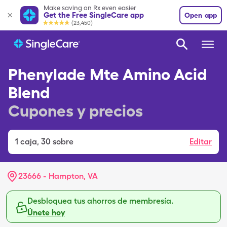
Make saving on Rx even easier
Get the Free SingleCare app
Open app
(23,450)
Phenylade Mte Amino Acid
Blend
Cupones y precios
1
caja
,
30 sobre
Editar
23666 - Hampton, VA
Desbloquea tus ahorros de membresía.
Únete hoy