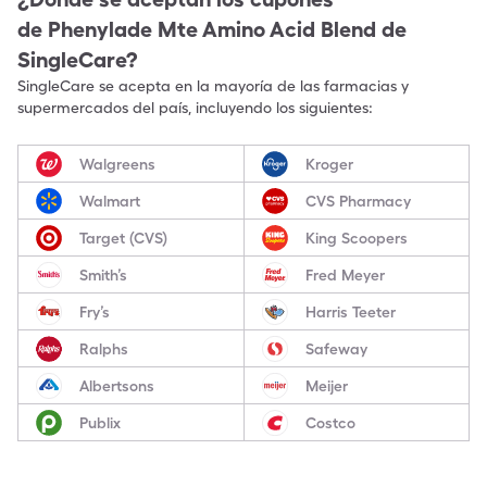
de
Phenylade Mte Amino Acid Blend
de
SingleCare?
SingleCare se acepta en la mayoría de las farmacias y
supermercados del país, incluyendo los siguientes:
Walgreens
Kroger
Walmart
CVS Pharmacy
Target (CVS)
King Scoopers
Smith’s
Fred Meyer
Fry’s
Harris Teeter
Ralphs
Safeway
Albertsons
Meijer
Publix
Costco