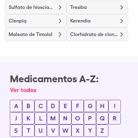
Sulfato de hiosciamina
Tresiba
Clenpiq
Kerendia
Maleato de Timolol
Clorhidrato de clonidina
Medicamentos A-Z:
Ver todos
A
B
C
D
E
F
G
H
I
J
K
L
M
N
O
P
Q
R
S
T
U
V
W
X
Y
Z