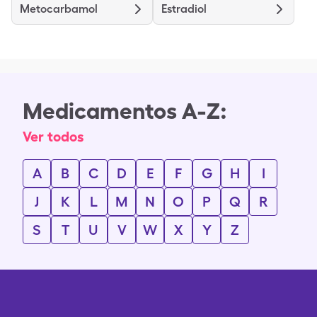
Metocarbamol
Estradiol
Medicamentos A-Z:
Ver todos
A
B
C
D
E
F
G
H
I
J
K
L
M
N
O
P
Q
R
S
T
U
V
W
X
Y
Z