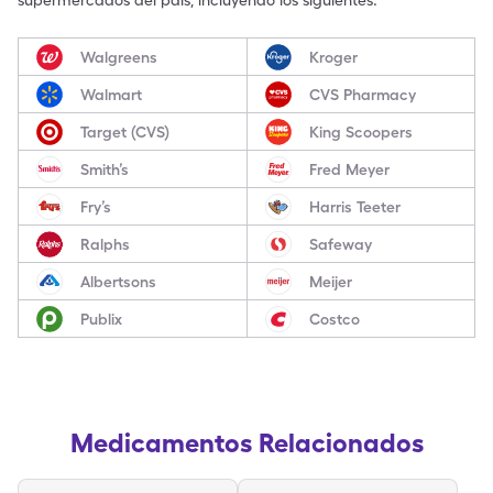
supermercados del país, incluyendo los siguientes:
Walgreens
Kroger
Walmart
CVS Pharmacy
Target (CVS)
King Scoopers
Smith’s
Fred Meyer
Fry’s
Harris Teeter
Ralphs
Safeway
Albertsons
Meijer
Publix
Costco
Medicamentos Relacionados