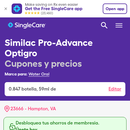
Make saving on Rx even easier
Get the Free SingleCare app
Open app
(23,450)
Similac Pro-Advance
Optigro
Cupones y precios
Marca para:
Water Oral
0.847
botella
,
59ml de
Editar
23666 - Hampton, VA
Desbloquea tus ahorros de membresía.
Únete hoy