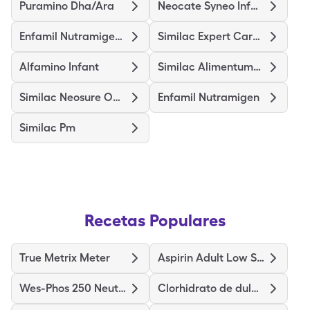
Puramino Dha/Ara
Neocate Syneo Infant
Enfamil Nutramigen Probiot Lgg
Similac Expert Care Alimentum
Alfamino Infant
Similac Alimentum-Iron
Similac Neosure Optigro
Enfamil Nutramigen
Similac Pm
Recetas Populares
True Metrix Meter
Aspirin Adult Low Strength
Wes-Phos 250 Neutral
Clorhidrato de duloxetina