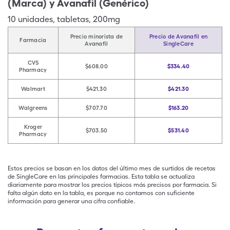
(Marca) y Avanafil (Genérico)
10
unidades
,
tabletas
,
200mg
Precio minorista de
Precio de Avanafil en
Farmacia
Avanafil
SingleCare
CVS
$608.00
$334.40
Pharmacy
Walmart
$421.30
$421.30
Walgreens
$707.70
$163.20
Kroger
$703.50
$531.40
Pharmacy
Estos precios se basan en los datos del último mes de surtidos de recetas
de SingleCare en las principales farmacias. Esta tabla se actualiza
diariamente para mostrar los precios típicos más precisos por farmacia. Si
falta algún dato en la tabla, es porque no contamos con suficiente
información para generar una cifra confiable.