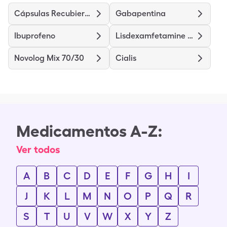
Cápsulas Recubiertas de Clorhidrato de Diltiazem (liberación prolongada)
Gabapentina
Ibuprofeno
Lisdexamfetamine Dimesylate
Novolog Mix 70/30
Cialis
Medicamentos A-Z:
Ver todos
A
B
C
D
E
F
G
H
I
J
K
L
M
N
O
P
Q
R
S
T
U
V
W
X
Y
Z