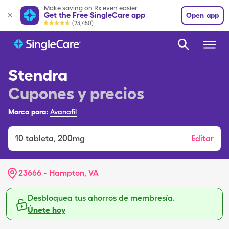
Make saving on Rx even easier
Get the Free SingleCare app
Open app
(23,450)
Stendra
Cupones y precios
Marca para:
Avanafil
10
tableta
,
200mg
Editar
23666 - Hampton, VA
Desbloquea tus ahorros de membresía.
Únete hoy