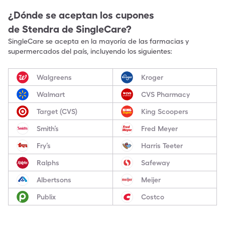
¿Dónde se aceptan los cupones
de
Stendra
de SingleCare?
SingleCare se acepta en la mayoría de las farmacias y
supermercados del país, incluyendo los siguientes:
Walgreens
Kroger
Walmart
CVS Pharmacy
Target (CVS)
King Scoopers
Smith’s
Fred Meyer
Fry’s
Harris Teeter
Ralphs
Safeway
Albertsons
Meijer
Publix
Costco