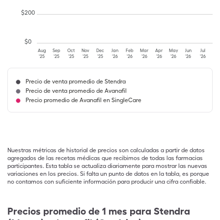
$
200
$
0
Aug
Sep
Oct
Nov
Dec
Jan
Feb
Mar
Apr
May
Jun
Jul
'25
'25
'25
'25
'25
'26
'26
'26
'26
'26
'26
'26
Precio de venta promedio de Stendra
Precio de venta promedio de Avanafil
Precio promedio de Avanafil en SingleCare
Nuestras métricas de historial de precios son calculadas a partir de datos
agregados de las recetas médicas que recibimos de todas las farmacias
participantes. Esta tabla se actualiza diariamente para mostrar las nuevas
variaciones en los precios. Si falta un punto de datos en la tabla, es porque
no contamos con suficiente información para producir una cifra confiable.
Precios promedio de 1 mes para Stendra