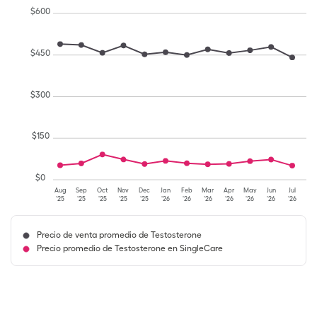
$
600
$
450
$
300
$
150
$
0
Aug
Sep
Oct
Nov
Dec
Jan
Feb
Mar
Apr
May
Jun
Jul
'25
'25
'25
'25
'25
'26
'26
'26
'26
'26
'26
'26
Precio de venta promedio de Testosterone
Precio promedio de Testosterone en SingleCare