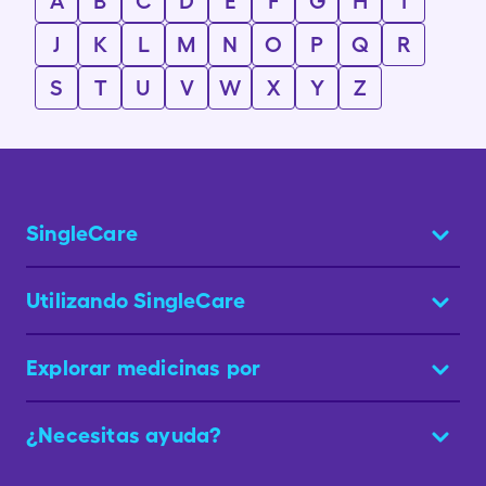
A
B
C
D
E
F
G
H
I
J
K
L
M
N
O
P
Q
R
S
T
U
V
W
X
Y
Z
SingleCare
Utilizando SingleCare
Explorar medicinas por
¿Necesitas ayuda?