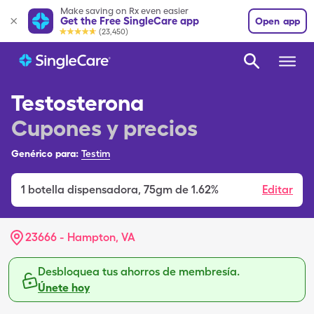
Make saving on Rx even easier
Get the Free SingleCare app
Open app
(23,450)
Testosterona
Cupones y precios
Genérico para:
Testim
1
botella dispensadora
,
75gm de 1.62%
Editar
23666 - Hampton, VA
Desbloquea tus ahorros de membresía.
Únete hoy