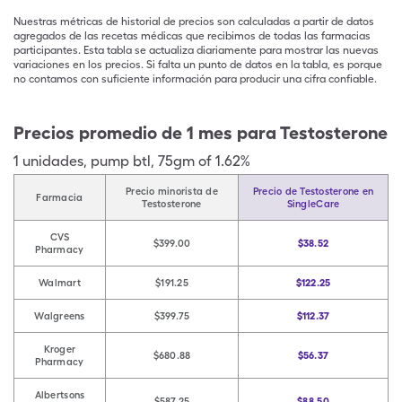
Nuestras métricas de historial de precios son calculadas a partir de datos
agregados de las recetas médicas que recibimos de todas las farmacias
participantes. Esta tabla se actualiza diariamente para mostrar las nuevas
variaciones en los precios. Si falta un punto de datos en la tabla, es porque
no contamos con suficiente información para producir una cifra confiable.
Precios promedio de 1 mes para Testosterone
1
unidades
,
pump btl
,
75gm of 1.62%
Precio minorista de
Precio de Testosterone en
Farmacia
Testosterone
SingleCare
CVS
$399.00
$38.52
Pharmacy
Walmart
$191.25
$122.25
Walgreens
$399.75
$112.37
Kroger
$680.88
$56.37
Pharmacy
Albertsons
$587.25
$88.50