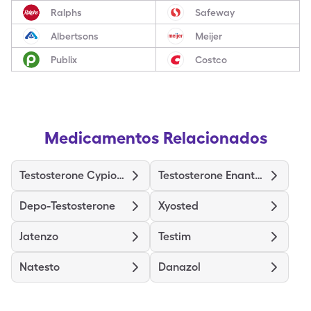
Ralphs
Safeway
Albertsons
Meijer
Publix
Costco
Medicamentos Relacionados
Testosterone Cypionate
Testosterone Enanthate
Depo-Testosterone
Xyosted
Jatenzo
Testim
Natesto
Danazol