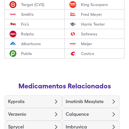
Target (CVS)
King Scoopers
Smith’s
Fred Meyer
Fry’s
Harris Teeter
Ralphs
Safeway
Albertsons
Meijer
Publix
Costco
Medicamentos Relacionados
Kyprolis
Imatinib Mesylate
Verzenio
Calquence
Sprycel
Imbruvica