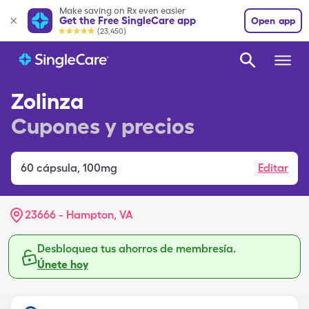
Make saving on Rx even easier
Get the Free SingleCare app
Open app
(23,450)
Zolinza
Cupones y precios
60
cápsula
,
100mg
Editar
23666 - Hampton, VA
Desbloquea tus ahorros de membresía.
Únete hoy