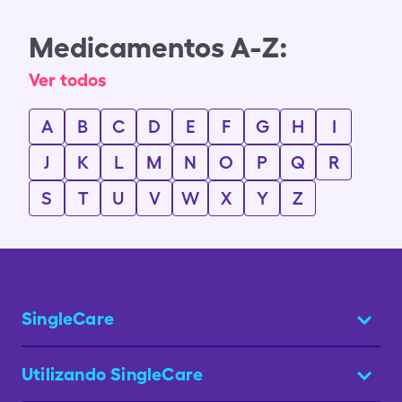
Medicamentos A-Z:
Ver todos
A
B
C
D
E
F
G
H
I
J
K
L
M
N
O
P
Q
R
S
T
U
V
W
X
Y
Z
SingleCare
Utilizando SingleCare