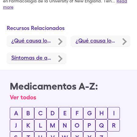
en
Farmacología de la University of New England. Tien
...
Read
more
Recursos Relacionados
¿Qué causa los síntomas de la tiroides? Condiciones y tratamientos relacionados
¿Qué causa los espasmos del párpado? Condiciones y tratamientos relacionados
Síntomas de altos niveles de azúcar en la sangre: ¿Cuáles son las primeras señales?
Medicamentos A-Z:
Ver todos
A
B
C
D
E
F
G
H
I
J
K
L
M
N
O
P
Q
R