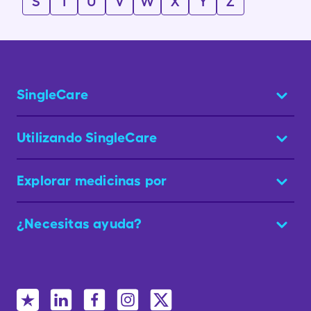
S
T
U
V
W
X
Y
Z
SingleCare
Utilizando SingleCare
Explorar medicinas por
¿Necesitas ayuda?