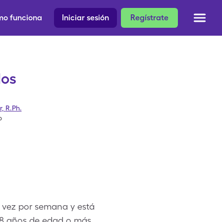
o funciona
Iniciar sesión
Regístrate
los
r
,
R.Ph.
o
 vez por semana y está
 18 años de edad o más,