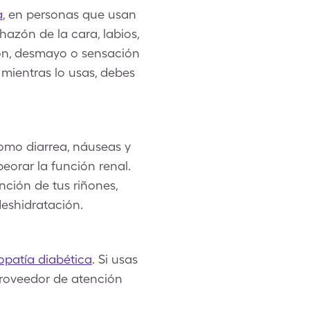
a
, en personas que usan
azón de la cara, labios,
azón, desmayo o sensación
 mientras lo usas, debes
como diarrea, náuseas y
eorar la función renal.
ción de tus riñones,
deshidratación.
opatía diabética
. Si usas
proveedor de atención