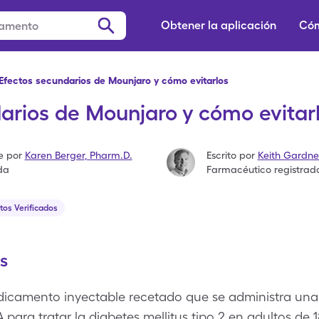
Obtener la aplicación
Cóm
Efectos secundarios de Mounjaro y cómo evitarlos
arios de Mounjaro y cómo evitar
e por
Karen Berger
,
Pharm.D.
Escrito por
Keith Gardne
da
Farmacéutico registrad
tos Verificados
s
icamento inyectable recetado que se administra una
para tratar la diabetes mellitus tipo 2 en adultos de