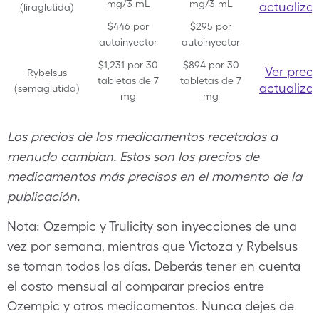
mg/3 mL
mg/3 mL
actualiza
(liraglutida)
$446 por
$295 por
autoinyector
autoinyector
$1,231 por 30
$894 por 30
Ver preci
Rybelsus
tabletas de 7
tabletas de 7
actualiza
(se
m
aglutida)
mg
mg
Los precios de los medicamentos recetados a
menudo cambian. Estos son los precios de
medicamentos más precisos en el momento de la
publicación.
Nota: Ozempic y Trulicity son inyecciones de una
vez por semana, mientras que Victoza y Rybelsus
se toman todos los días. Deberás tener en cuenta
el costo mensual al comparar precios entre
Ozempic y otros medicamentos. Nunca dejes de