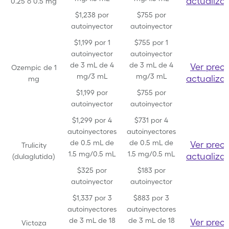
actualiza
0.25 o 0.5 mg
$1,238 por
$755 por
autoinyector
autoinyector
$1,199 por 1
$755 por 1
autoinyector
autoinyector
de 3 mL de 4
de 3 mL de 4
Ver preci
Ozempic de 1
mg/3 mL
mg/3 mL
actualiza
mg
$1,199 por
$755 por
autoinyector
autoinyector
$1,299 por 4
$731 por 4
autoinyectores
autoinyectores
de 0.5 mL de
de 0.5 mL de
Ver preci
Trulicity
1.5 mg/0.5 mL
1.5 mg/0.5 mL
actualiza
(dulaglutida)
$325 por
$183 por
autoinyector
autoinyector
$1,337 por 3
$883 por 3
autoinyectores
autoinyectores
de 3 mL de 18
de 3 mL de 18
Ver preci
Victoza