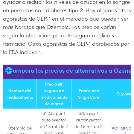
ayudar a reducir los niveles de azúcar en la sangre
en personas con diabetes tipo 2. Hay algunos otros
agonistas de GLP-1 en el mercado que pueden ser
más baratos que Ozempic. Los precios varían
según la ubicación, plan de seguro médico y
farmacia. Otros agonistas de GLP-1 aprobados por
la FDA incluyen:
Compara los precios de alternativas a Ozemp
Precio sin
Nombre del
seguro de
Precio con
Cupones
medicamento
medicamento
SingleCare
de marca
$1,238 por 1
$755 por 1
autoinyector
autoinyector
de 1.5 mL de 2
de 1.5 mL de 2
Ver preci
Ozempic de
mg/1.5 mL
mg/1.5 mL