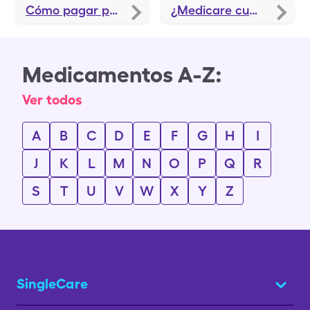
Cómo pagar por la insulina con Medicare
¿Medicare cubre los suministros para las personas diabéticas?
Medicamentos A-Z:
Ver todos
A
B
C
D
E
F
G
H
I
J
K
L
M
N
O
P
Q
R
S
T
U
V
W
X
Y
Z
SingleCare