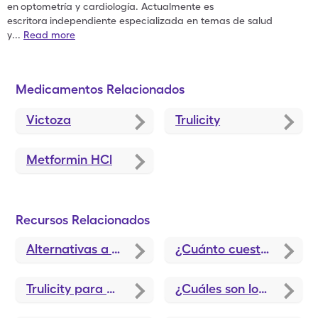
en
optometría y cardiología. Actualmente es
escritora
independiente especializada en temas de salud
y
...
Read more
Medicamentos Relacionados
Victoza
Trulicity
Metformin HCl
Recursos Relacionados
Alternativas a Tresiba: ¿Qué puedo tomar en lugar de Tresiba?
¿Cuánto cuesta Ozempic sin seguro?
Trulicity para bajar de peso. ¿Funciona?
¿Cuáles son los niveles normales de azúcar en la sangre?