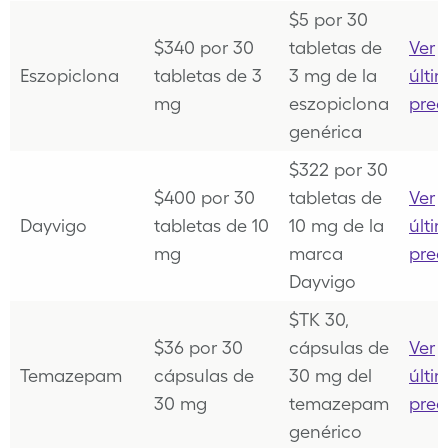
$5 por 30
$340 por 30
tabletas de
Ver
Eszopiclona
tabletas de 3
3 mg de la
últi
mg
eszopiclona
prec
genérica
$322 por 30
$400 por 30
tabletas de
Ver
Dayvigo
tabletas de 10
10 mg de la
últi
mg
marca
prec
Dayvigo
$TK 30,
$36 por 30
cápsulas de
Ver
Temazepam
cápsulas de
30 mg del
últi
30 mg
temazepam
prec
genérico