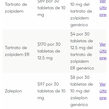
$89 por 30
Ver
Tartrato de
10 mg del
tabletas de 10
últi
zolpidem
tartrato de
mg
prec
zolpidem
genérico
$4 por 30
tabletas de
$170 por 30
Ver
Tartrato de
12.5 mg del
tabletas de
últi
zolpidem ER
tartrato de
12.5 mg
prec
zolpidem
ER genérico
$8 por 30
$97 por 30
tabletas de
Ver
Zaleplon
tabletas de 10
10 mg del
últi
mg
zaleplon
prec
genérico