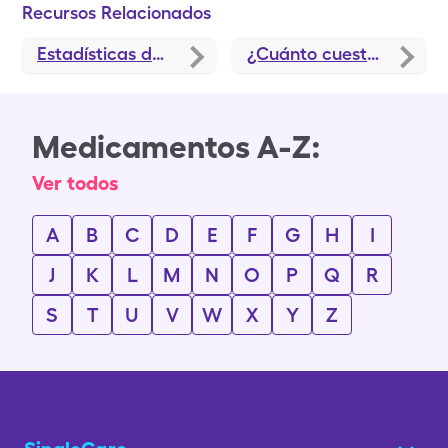
Recursos Relacionados
Estadísticas de medicamentos recetados en el 2024
¿Cuánto cuesta Alprazolam sin seguro médico?
Medicamentos A-Z:
Ver todos
A
B
C
D
E
F
G
H
I
J
K
L
M
N
O
P
Q
R
S
T
U
V
W
X
Y
Z