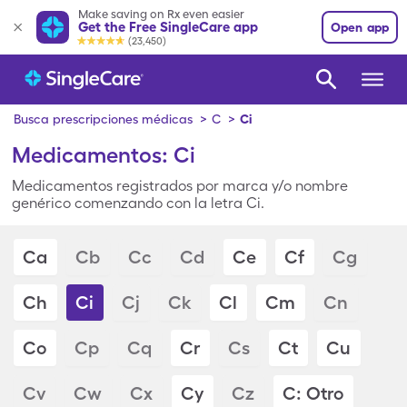
Make saving on Rx even easier
Get the Free SingleCare app
Open app
(23,450)
Busca prescripciones médicas
>
C
>
Ci
Medicamentos: Ci
Medicamentos registrados por marca y/o nombre
genérico comenzando con la letra Ci.
Ca
Cb
Cc
Cd
Ce
Cf
Cg
Ch
Ci
Cj
Ck
Cl
Cm
Cn
Co
Cp
Cq
Cr
Cs
Ct
Cu
Cv
Cw
Cx
Cy
Cz
C: Otro