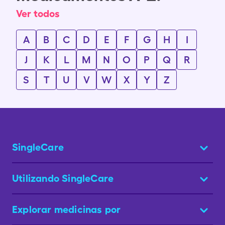
Ver todos
A
B
C
D
E
F
G
H
I
J
K
L
M
N
O
P
Q
R
S
T
U
V
W
X
Y
Z
SingleCare
Utilizando SingleCare
Explorar medicinas por