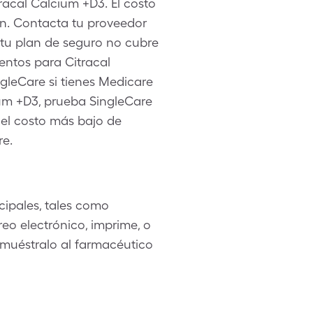
racal Calcium +D3. El costo
n. Contacta tu proveedor
 tu plan de seguro no cubre
entos para Citracal
gleCare si tienes Medicare
um +D3, prueba SingleCare
r el costo más bajo de
re.
ipales, tales como
eo electrónico, imprime, o
 muéstralo al farmacéutico