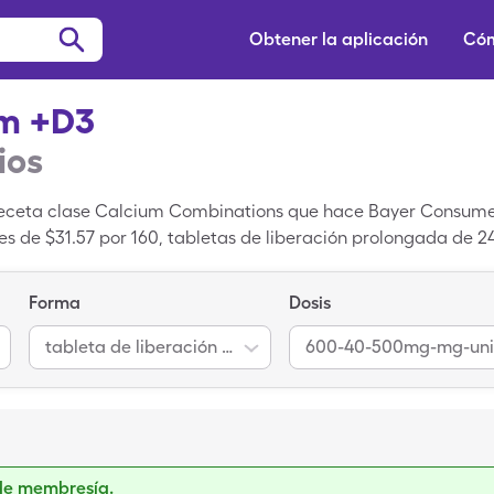
Obtener la aplicación
Cóm
um +D3
ios
receta clase Calcium Combinations que hace Bayer Consumer
 es de $31.57 por 160, tabletas de liberación prolongada de
1 por 160, tabletas de liberación prolongada de 24 horas d
sas una tarjeta de ahorros de SingleCare.
Forma
Dosis
tableta de liberación prolongada de 24 horas
600-40-500mg-mg-uni
de membresía.