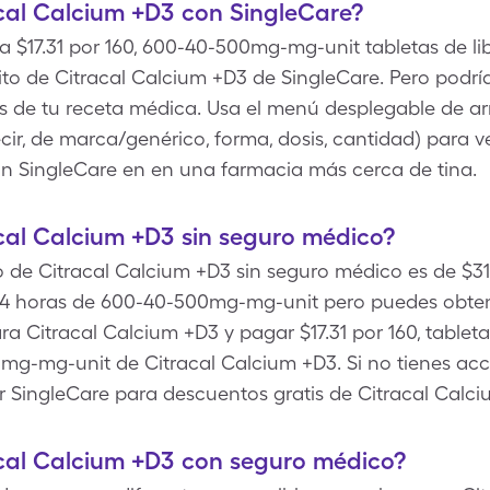
cal Calcium +D3 con SingleCare?
a $17.31 por 160, 600-40-500mg-mg-unit tabletas de l
to de Citracal Calcium +D3 de SingleCare. Pero podr
s de tu receta médica. Usa el menú desplegable de arr
cir, de marca/genérico, forma, dosis, cantidad) para v
n SingleCare en en una farmacia más cerca de tina.
cal Calcium +D3 sin seguro médico?
llo de Citracal Calcium +D3 sin seguro médico es de $31
 24 horas de 600-40-500mg-mg-unit pero puedes obt
a Citracal Calcium +D3 y pagar $17.31 por 160, tablet
mg-mg-unit de Citracal Calcium +D3. Si no tienes ac
 SingleCare para descuentos gratis de Citracal Calci
cal Calcium +D3 con seguro médico?