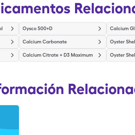
icamentos Relacion
ol
Oysco 500+D
Calcium G
Calcium Carbonate
Oyster She
Calcium Citrate + D3 Maximum
Oyster She
formación Relacion