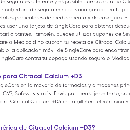
e seguro es diferente y es posible que cubra o no Cit
on cobertura de seguro médico varía basado en tu pla
talles particulares de medicamento y de coseguro. Si
es usar una tarjeta de SingleCare para obtener descu
articipantes. También, puedes utilizar cupones de Sin
re o Medicaid no cubran tu receta de Citracal Calci
o web o la aplicación móvil de SingleCare para encontra
SingleCare contra tu copago usando seguro o Medica
 para Citracal Calcium +D3
gleCare en la mayoría de farmacias y almacenes princ
 CVS, Safeway y más. Envía por mensaje de texto, corr
ara Citracal Calcium +D3 en tu billetera electrónica y
enérica de Citracal Calcium +D3?