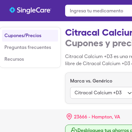
Citracal Calci
Cupones/Precios
Cupones y prec
Preguntas frecuentes
Citracal Calcium +D3 es una 
Recursos
libre de Citracal Calcium +D3
unit, pero puedes pagar $17.3
Citracal Calcium +D3 cuando u
Marca vs. Genérico
Citracal Calcium +D3
23666 - Hampton, VA
Desbloquea tus ahorros 