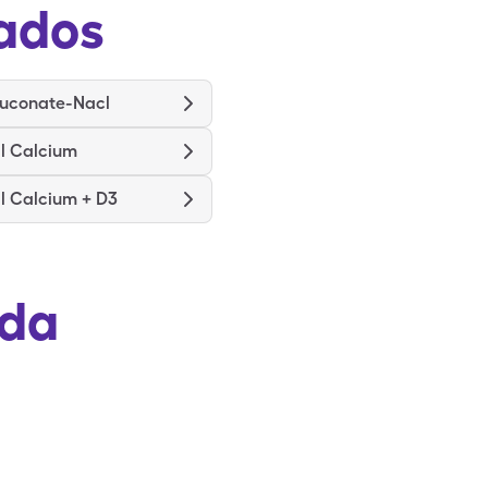
ados
luconate-Nacl
ll Calcium
ll Calcium + D3
ada