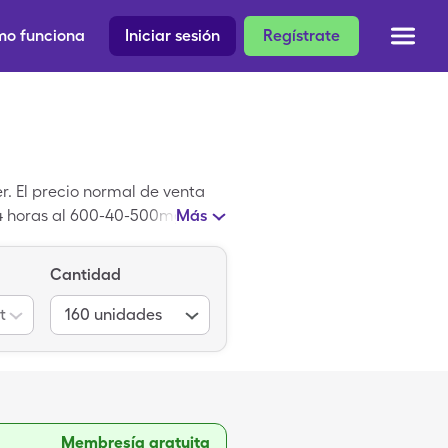
o funciona
Iniciar sesión
Regístrate
. El precio normal de venta
 24 horas al 600-40-500mg-mg-
Más
e 600-40-500mg-mg-unit de
Cantidad
t
160
unidades
Membresía gratuita