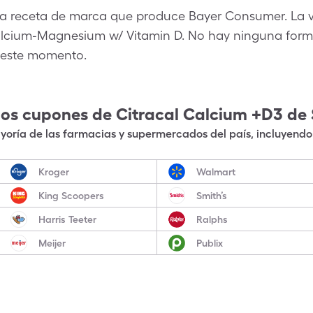
na receta de marca que produce Bayer Consumer. La v
alcium-Magnesium w/ Vitamin D. No hay ninguna formu
 este momento.
los cupones de
Citracal Calcium +D3
de 
oría de las farmacias y supermercados del país, incluyendo 
Kroger
Walmart
King Scoopers
Smith’s
Harris Teeter
Ralphs
Meijer
Publix