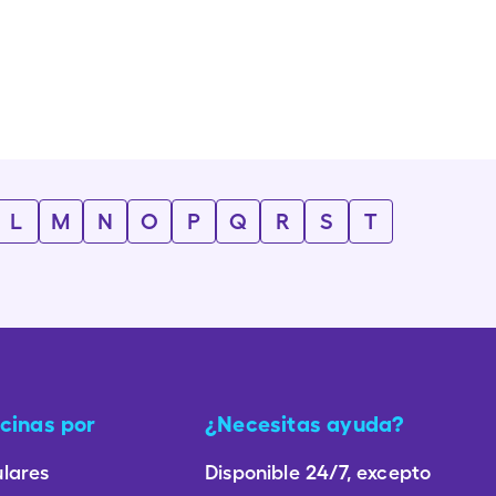
L
M
N
O
P
Q
R
S
T
cinas por
¿Necesitas ayuda?
lares
Disponible 24/7, excepto