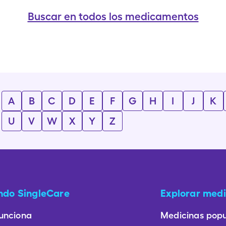
Buscar en todos los medicamentos
A
B
C
D
E
F
G
H
I
J
K
U
V
W
X
Y
Z
ando SingleCare
Explorar medi
unciona
Medicinas popu