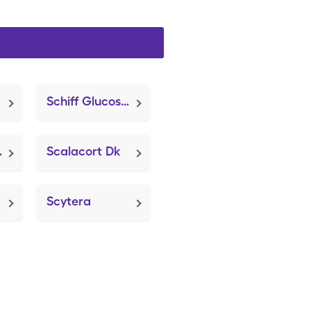
gth
Schiff Glucosamine Plus Vit D3
are Jr)
Scalacort Dk
op)
Scytera