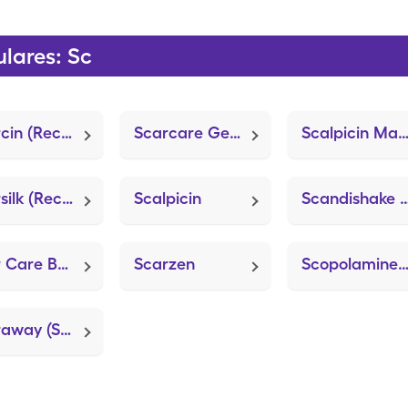
lares: Sc
Scarcin (Recedo)
Scarcare Gel-Pad Kit/Large
Scalpicin Maximum Stren
Scarsilk (Recedo)
Scalpicin
Scandishake (EquaC
Scar Care Base Enhanced (VersaPro)
Scarzen
Scopolamine (Transderm Sc
Scaraway (ScarSilk)