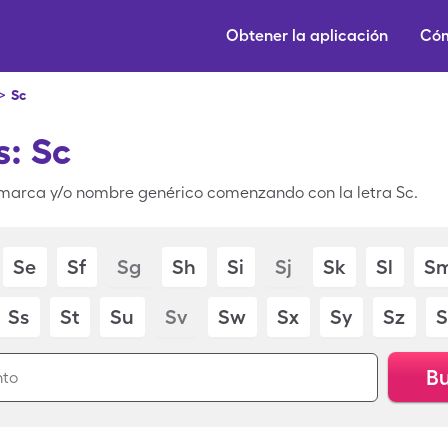
Obtener la aplicación
Cóm
>
Sc
: Sc
marca y/o nombre genérico comenzando con la letra Sc.
Se
Sf
Sg
Sh
Si
Sj
Sk
Sl
S
Ss
St
Su
Sv
Sw
Sx
Sy
Sz
S
Bu