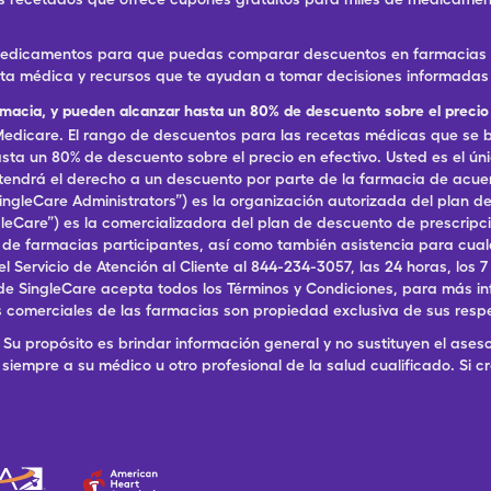
 medicamentos para que puedas comparar descuentos en farmacias ce
eta médica y recursos que te ayudan a tomar decisiones informadas 
rmacia, y pueden alcanzar hasta un 80% de descuento sobre el precio 
dicare. El rango de descuentos para las recetas médicas que se br
ta un 80% de descuento sobre el precio en efectivo. Usted es el ún
, tendrá el derecho a un descuento por parte de la farmacia de acu
ingleCare Administrators”) es la organización autorizada del plan
ingleCare”) es la comercializadora del plan de descuento de prescri
a de farmacias participantes, así como también asistencia para cu
ervicio de Atención al Cliente al 844-234-3057, las 24 horas, los 7 dí
de SingleCare acepta todos los Términos y Condiciones, para más in
 comerciales de las farmacias son propiedad exclusiva de sus resp
Su propósito es brindar información general y no sustituyen el aseso
siempre a su médico u otro profesional de la salud cualificado. Si