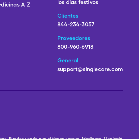
los dias festivos
dicinas A-Z
Clientes
844-234-3057
Proveedores
800-960-6918
General
support@singlecare.com
os. Puedes usarlo aun si tienes seguro, Medicare, Medicaid