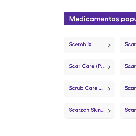
Medicamentos popu
Scemblix
Scar Care (PCCA Lipoderm Base)
Scrub Care Povidone-Iodine (Povidone-Iodine)
Scarzen Skin Repair