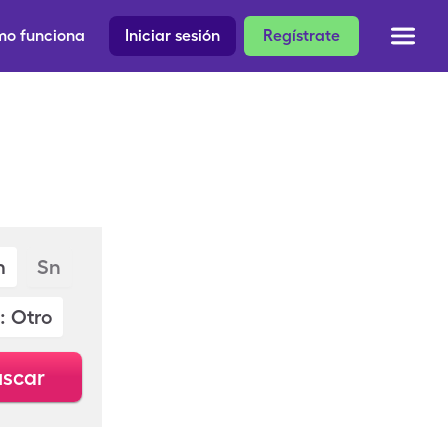
o funciona
Iniciar sesión
Regístrate
m
Sn
: Otro
scar