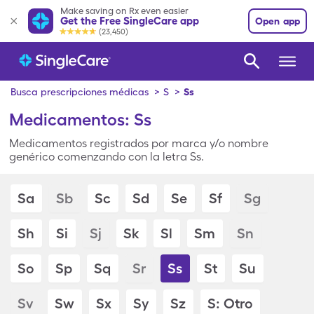
Make saving on Rx even easier
Get the Free SingleCare app
Open app
(23,450)
Busca prescripciones médicas
>
S
>
Ss
Medicamentos: Ss
Medicamentos registrados por marca y/o nombre
genérico comenzando con la letra Ss.
Sa
Sb
Sc
Sd
Se
Sf
Sg
Sh
Si
Sj
Sk
Sl
Sm
Sn
So
Sp
Sq
Sr
Ss
St
Su
Sv
Sw
Sx
Sy
Sz
S: Otro