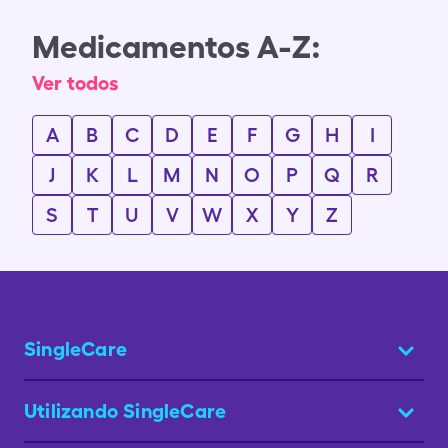
Medicamentos A-Z:
Ver todos
A
B
C
D
E
F
G
H
I
J
K
L
M
N
O
P
Q
R
S
T
U
V
W
X
Y
Z
SingleCare
Utilizando SingleCare