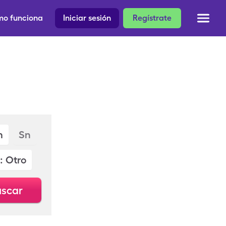
o funciona
Iniciar sesión
Regístrate
m
Sn
: Otro
scar