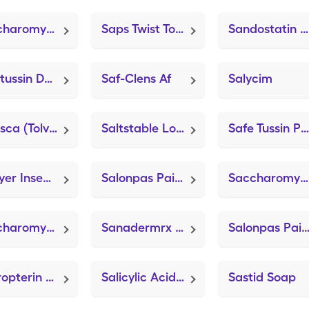
Saccharomyces Cerevisiae
Saps Twist Top Lancets (Onetouch Delica Plus)
Sandostatin Lar Depot (Octreotide Acetate)
Safetussin Dm Cough/Chest Cong (Guaiasorb DM)
Saf-Clens Af
Salycim
Samsca (Tolvaptan (Hyponatremia))
Saltstable Lo (Salt Durable Cream)
Safe Tussin Pm
Sawyer Insect Repellent
Salonpas Pain Relieving (Lidocaine Pain Relief)
Saccharomyces Boulardii (Florastor)
Saccharomycin Df (Probiotic)
Sanadermrx Skin Repair (Trivix)
Salonpas Pain Relief Pa
Sapropterin Dihydrochloride (Javygtor)
Salicylic Acid (Salicylic Acid Wart Remover)
Sastid Soap