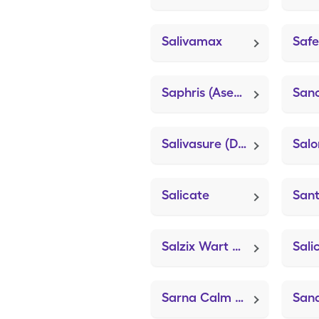
Salivamax
Saphris (Asenapine Maleate)
San
Salivasure (Dry Mouth Drops)
Salicate
Sant
Salzix Wart Remover (Compound W)
Sarna Calm + Cool