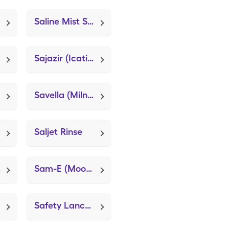
Saline Mist Spray (Saline Nasal Spray)
Sajazir (Icatibant Acetate)
Savella (Milnacipran HCl)
Saljet Rinse
tch
Sam-E (Mood Plus SAM-e Double St)
Safety Lancet 30g/Pressure Act (Onetouch Delica Plus)