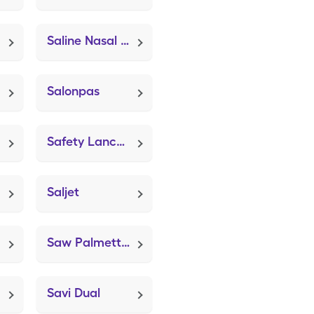
Saline Nasal Spray (Deep Sea Nasal Spray)
Salonpas
Safety Lancets (Easy Comfort Lancets)
Saljet
Saw Palmetto (Neuriva)
Savi Dual