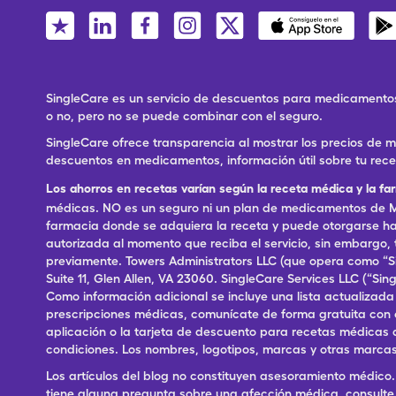
SingleCare es un servicio de descuentos para medicamentos
o no, pero no se puede combinar con el seguro.
SingleCare ofrece transparencia al mostrar los precios de
descuentos en medicamentos, información útil sobre tu rec
Los ahorros en recetas varían según la receta médica y la fa
médicas. NO es un seguro ni un plan de medicamentos de Me
farmacia donde se adquiera la receta y puede otorgarse has
autorizada al momento que reciba el servicio, sin embargo
previamente. Towers Administrators LLC (que opera como “S
Suite 11, Glen Allen, VA 23060. SingleCare Services LLC (“S
Como información adicional se incluye una lista actualizad
prescripciones médicas, comunícate de forma gratuita con el S
aplicación o la tarjeta de descuento para recetas médicas 
condiciones. Los nombres, logotipos, marcas y otras marcas
Los artículos del blog no constituyen asesoramiento médico. 
tiene alguna pregunta sobre una afección médica, consulte 