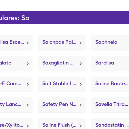
lares: Sa
Sarclisa Escena
Salonpas Pain Rel Gel-Ptch Hot
Saphnelo
alate
Saxagliptin Hcl
Sarclisa
Sam-E Complete (Mood Plus SAM-e Double St)
Salt Stable Ls Advanced (Salt Durable Cream)
Saline Bacteriostatic
Safety Lancets 23g (Easy Comfort Lancets)
Safety Pen Needles (BD AutoShield Duo)
Savella Titration Pack (Milnacipran HCl)
Salese/Xylitol (Dry Mouth Drops)
Saline Flush (BD PosiFlush)
Sandostatin (Octreotide Acetate)