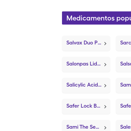
Medicamentos popu
Salvax Duo Plus
Salonpas Lidocaine Plus
Sals
Salicylic Acid Er (UltraSal-ER)
Safer Lock Box (Pill Planner)
Sami The Seal Nebulizer System (Nebulizer/Tubing/Mouthpiece)