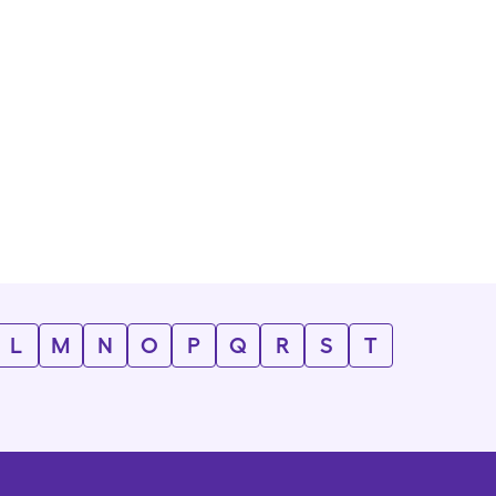
L
M
N
O
P
Q
R
S
T