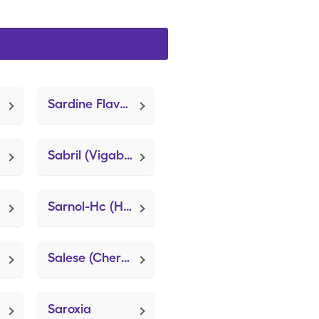
Sardine Flavor (Flavorx)
Sabril (Vigabatrin)
Sarnol-Hc (Hydrocortisone)
Salese (Cherry Cough Drops)
Saroxia