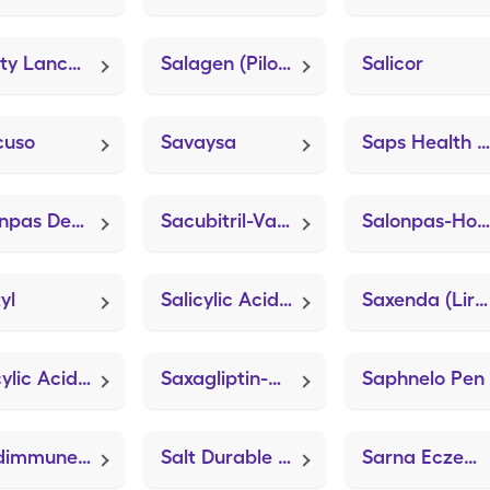
Safety Lancets 28g (Onetouch Delica Plus)
Salagen (Pilocarpine HCl)
Salicor
cuso
Savaysa
Saps Health Alcohol Prep (Alcohol Prep)
Salonpas Deep Relieving
Sacubitril-Valsartan (Entresto)
Salonpas-Hot (Capsaicin)
yl
Salicylic Acid-Cleanser
Saxenda (Liraglutide -Weight Management)
Salicylic Acid Wart Remover (Virasal)
Saxagliptin-Metformin Er
Saphnelo Pen
Sandimmune (cycloSPORINE)
Salt Durable Cream (PCCA Lipoderm Base)
Sarna Eczema Relief