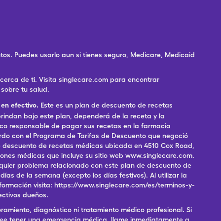
os. Puedes usarlo aun si tienes seguro, Medicare, Medicaid
rca de ti. Visita singlecare.com para encontrar
sobre tu salud.
en efectivo.
Este es un plan de descuento de recetas
indan bajo este plan, dependerá de la receta y la
ico responsable de pagar sus recetas en la farmacia
erdo con el Programa de Tarifas de Descuento que negoció
 de descuento de recetas médicas ubicada en 4510 Cox Road,
pciones médicas que incluye su sitio web www.singlecare.com.
alquier problema relacionado con este plan de descuento de
as de la semana (excepto los días festivos). Al utilizar la
formación visita: https://www.singlecare.com/es/terminos-y-
ectivos dueños.
ramiento, diagnóstico ni tratamiento médico profesional. Si
 cree tener una emergencia médica, llame inmediatamente a