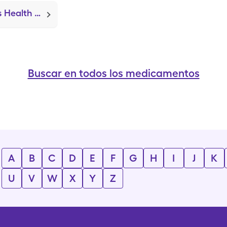
Saps Health Plus Lancets (Onetouch Delica Plus)
Buscar en todos los medicamentos
A
B
C
D
E
F
G
H
I
J
K
U
V
W
X
Y
Z