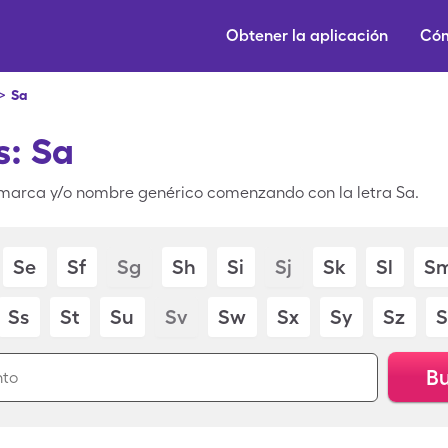
Obtener la aplicación
Cóm
>
Sa
: Sa
marca y/o nombre genérico comenzando con la letra Sa.
Se
Sf
Sg
Sh
Si
Sj
Sk
Sl
S
Ss
St
Su
Sv
Sw
Sx
Sy
Sz
S
Bu