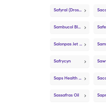
Safyral (Drospiren-Eth Estrad-Levomefol)
Sambucol Black Elderberry
Salonpas Jet Spray
Safrycyn
Saps Health Care Alcohol Prep (Alcohol Prep)
Sassafras Oil