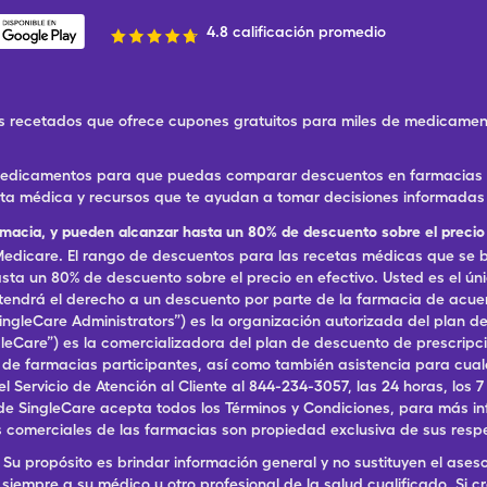
4.8 calificación promedio
 recetados que ofrece cupones gratuitos para miles de medicament
 medicamentos para que puedas comparar descuentos en farmacias ce
eta médica y recursos que te ayudan a tomar decisiones informadas 
rmacia, y pueden alcanzar hasta un 80% de descuento sobre el precio 
dicare. El rango de descuentos para las recetas médicas que se br
ta un 80% de descuento sobre el precio en efectivo. Usted es el ún
, tendrá el derecho a un descuento por parte de la farmacia de acu
ingleCare Administrators”) es la organización autorizada del plan
ingleCare”) es la comercializadora del plan de descuento de prescri
a de farmacias participantes, así como también asistencia para cu
ervicio de Atención al Cliente al 844-234-3057, las 24 horas, los 7 dí
de SingleCare acepta todos los Términos y Condiciones, para más in
 comerciales de las farmacias son propiedad exclusiva de sus resp
Su propósito es brindar información general y no sustituyen el aseso
siempre a su médico u otro profesional de la salud cualificado. Si