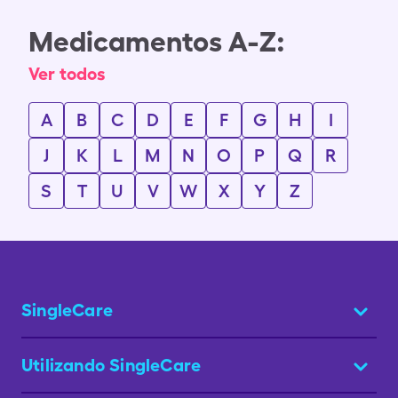
Medicamentos A-Z:
Ver todos
A
B
C
D
E
F
G
H
I
J
K
L
M
N
O
P
Q
R
S
T
U
V
W
X
Y
Z
SingleCare
Utilizando SingleCare