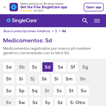
Make saving on Rx even easier
Get the Free SingleCare app
Open app
(23,450)
Busca prescripciones médicas
>
S
>
Sd
Medicamentos: Sd
Medicamentos registrados por marca y/o nombre
genérico comenzando con la letra Sd.
Sa
Sb
Sc
Sd
Se
Sf
Sg
Sh
Si
Sj
Sk
Sl
Sm
Sn
So
Sp
Sq
Sr
Ss
St
Su
Sv
Sw
Sx
Sy
Sz
S: Otro