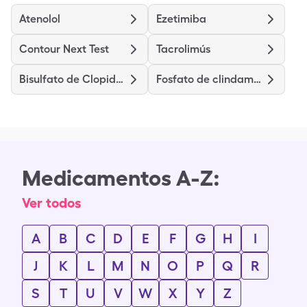
Atenolol
Ezetimiba
Contour Next Test
Tacrolimús
Bisulfato de Clopidrogel
Fosfato de clindamicina
Medicamentos A-Z:
Ver todos
A
B
C
D
E
F
G
H
I
J
K
L
M
N
O
P
Q
R
S
T
U
V
W
X
Y
Z