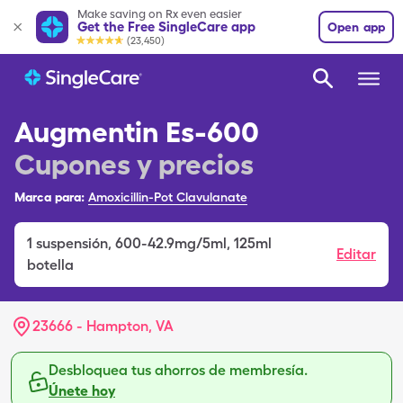
Make saving on Rx even easier
Get the Free SingleCare app
Open app
(23,450)
Augmentin Es-600
Cupones y precios
Marca para:
Amoxicillin-Pot Clavulanate
1
suspensión
,
600-42.9mg/5ml, 125ml
Editar
botella
23666 - Hampton, VA
Desbloquea tus ahorros de membresía.
Únete hoy