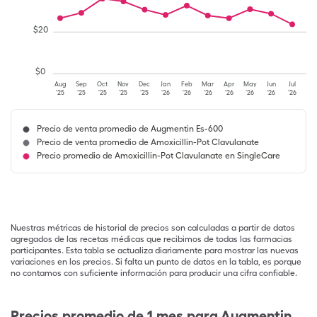
$
20
$
0
Aug
Sep
Oct
Nov
Dec
Jan
Feb
Mar
Apr
May
Jun
Jul
'25
'25
'25
'25
'25
'26
'26
'26
'26
'26
'26
'26
Precio de venta promedio de Augmentin Es-600
Precio de venta promedio de Amoxicillin-Pot Clavulanate
Precio promedio de Amoxicillin-Pot Clavulanate en SingleCare
Nuestras métricas de historial de precios son calculadas a partir de datos
agregados de las recetas médicas que recibimos de todas las farmacias
participantes. Esta tabla se actualiza diariamente para mostrar las nuevas
variaciones en los precios. Si falta un punto de datos en la tabla, es porque
no contamos con suficiente información para producir una cifra confiable.
Precios promedio de 1 mes para Augmentin