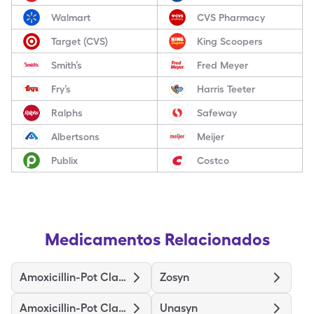
Walmart
CVS Pharmacy
Target (CVS)
King Scoopers
Smith’s
Fred Meyer
Fry’s
Harris Teeter
Ralphs
Safeway
Albertsons
Meijer
Publix
Costco
Medicamentos Relacionados
Amoxicillin-Pot Clavulanate
Zosyn
Amoxicillin-Pot Clavulanate Er
Unasyn