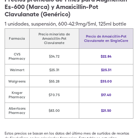
Es-600 (Marca) y Amoxicillin-Pot
Clavulanate (Genérico)
1
unidades
,
suspensión
,
600-42.9mg/5ml, 125ml bottle
Precio minorista de
Precio de Amoxicillin-Pot
Farmacia
Amoxicillin-Pot
Clavulanate en SingleCare
Clavulanate
CVS
$34.72
$22.84
Pharmacy
Walmart
$25.31
$25.31
Walgreens
$55.28
$35.00
Kroger
$70.75
$17.40
Pharmacy
Albertsons
$83.00
$21.50
Pharmacy
Estos precios se basan en los datos del último mes de surtidos de recetas