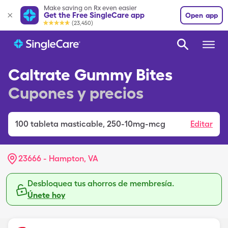
Make saving on Rx even easier
Get the Free SingleCare app
Open app
(23,450)
Caltrate Gummy Bites
Cupones y precios
100
tableta masticable
,
250-10mg-mcg
Editar
23666 - Hampton, VA
Desbloquea tus ahorros de membresía.
Únete hoy