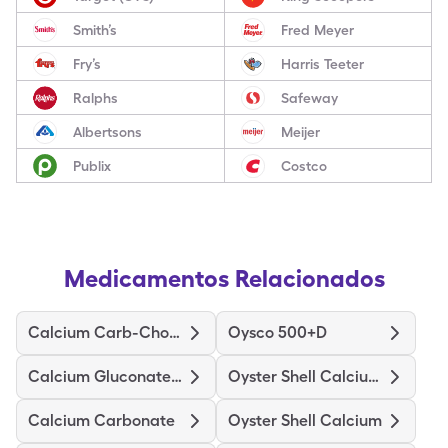
Smith’s
Fred Meyer
Fry’s
Harris Teeter
Ralphs
Safeway
Albertsons
Meijer
Publix
Costco
Medicamentos Relacionados
Calcium Carb-Cholecalciferol
Oysco 500+D
Calcium Gluconate-Nacl
Oyster Shell Calcium W/D
Calcium Carbonate
Oyster Shell Calcium