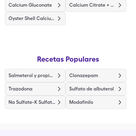
Calcium Gluconate
Calcium Citrate + D3 Maximum
Oyster Shell Calcium + D3
Recetas Populares
Salmeterol y propionato de fluticasona
Clonazepam
Trazodona
Sulfato de albuterol
Na Sulfate-K Sulfate-Mg Sulf
Modafinilo