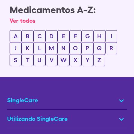
Medicamentos A-Z:
Ver todos
A
B
C
D
E
F
G
H
I
J
K
L
M
N
O
P
Q
R
S
T
U
V
W
X
Y
Z
SingleCare
Utilizando SingleCare