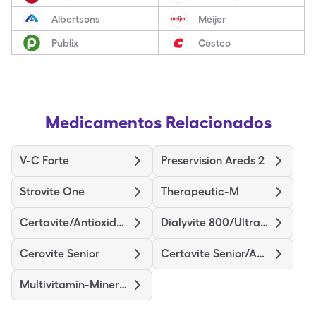
Albertsons
Meijer
Publix
Costco
Medicamentos Relacionados
V-C Forte
Preservision Areds 2
Strovite One
Therapeutic-M
Certavite/Antioxidants
Dialyvite 800/Ultra D
Cerovite Senior
Certavite Senior/Antioxidant
Multivitamin-Minerals