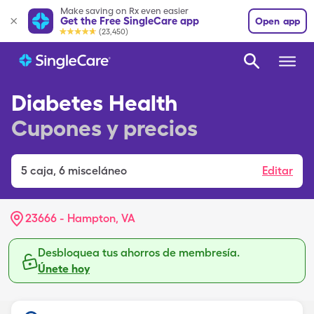
Make saving on Rx even easier
Get the Free SingleCare app
Open app
(23,450)
Diabetes Health
Cupones y precios
5
caja
,
6 misceláneo
Editar
23666 - Hampton, VA
Desbloquea tus ahorros de membresía.
Únete hoy