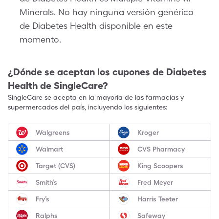
Minerals. No hay ninguna versión genérica
de Diabetes Health disponible en este
momento.
¿Dónde se aceptan los cupones de
Diabetes
Health
de SingleCare?
SingleCare se acepta en la mayoría de las farmacias y
supermercados del país, incluyendo los siguientes:
Walgreens
Kroger
Walmart
CVS Pharmacy
Target (CVS)
King Scoopers
Smith’s
Fred Meyer
Fry’s
Harris Teeter
Ralphs
Safeway