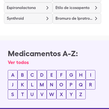
Espironolactona
Etilo de icosapento
Synthroid
Bromuro de Ipratropio
Medicamentos A-Z:
Ver todos
A
B
C
D
E
F
G
H
I
J
K
L
M
N
O
P
Q
R
S
T
U
V
W
X
Y
Z