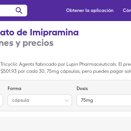
Obtener la aplicación
Cóm
ato de Imipramina
es y precios
ricyclic Agents fabricado por Lupin Pharmaceuticals. El pr
$501.93 por cada 30, 75mg cápsulas, pero puedes pagar sol
edicamentos de SingleCare para aprovechar el cupón de Pa
ento patentado que es igual a Imipramine Pamoate un med
Forma
Dosis
cápsula
75mg