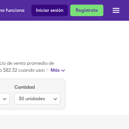
o funciona
Iniciar sesión
Regístrate
ecio de venta promedio de
o $82.32 cuando usas tu
Más
moato de Imipramina. Pamoato
icamento genérico.
Cantidad
30
unidades