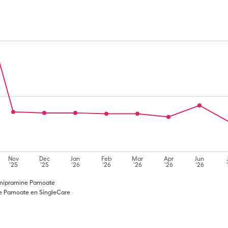
Nov
Dec
Jan
Feb
Mar
Apr
Jun
'25
'25
'26
'26
'26
'26
'26
Imipramine Pamoate
e Pamoate en SingleCare