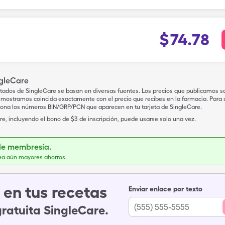
$
74.78
ngleCare
tados de SingleCare se basan en diversas fuentes. Los precios que publicamos s
mostramos coincida exactamente con el precio que recibes en la farmacia. Para sa
iona los números BIN/GRP/PCN que aparecen en tu tarjeta de SingleCare.
e, incluyendo el bono de $3 de inscripción, puede usarse solo una vez.
de membresía.
ea aún mayores ahorros.
en tus recetas
Enviar enlace por texto
gratuita SingleCare.