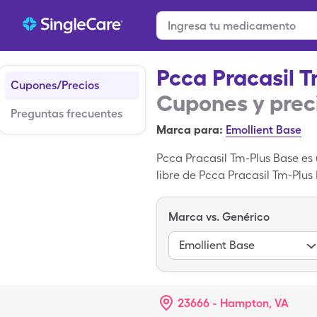
Pcca Pracasil 
Cupones/Precios
Cupones y prec
Preguntas frecuentes
Marca para:
Emollient Base
Pcca Pracasil Tm-Plus Base es
libre de Pcca Pracasil Tm-Plus
de 500gm de de la versión gen
Base es una receta de marca r
Marca vs. Genérico
Emollient Base
23666 - Hampton, VA