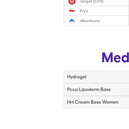
Target (CVS)
Fry’s
Albertsons
Med
Hydrogel
Pcca Lipoderm Base
Hrt Cream Base Women