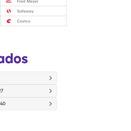
Fred Meyer
Safeway
Costco
ados
27
940