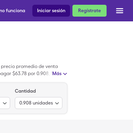
o funciona
Iniciar sesión
Regístrate
l precio promedio de venta
pagar $63.78 por 0.908, botella
Más
leCare. Pcca Pracasil Tm-Plus
l Tm-Plus Base.
Cantidad
0.908
unidades