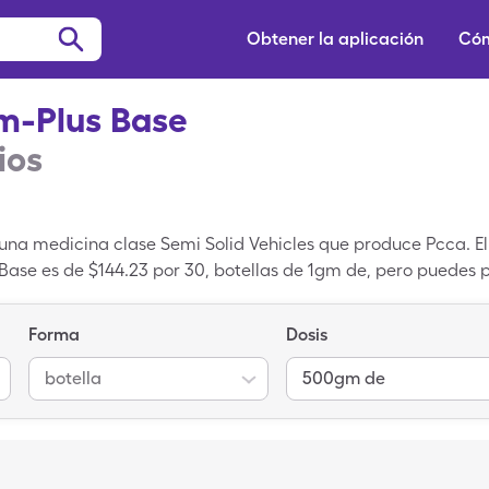
Obtener la aplicación
Cóm
Tm-Plus Base
ios
 una medicina clase Semi Solid Vehicles que produce Pcca. E
 Base es de $144.23 por 30, botellas de 1gm de, pero puedes 
érica de Pcca Pracasil Tm-Plus Base con una tarjeta de Sing
egistrada; Cream Base es la forma genérica de Pcca Pracasi
Forma
Dosis
botella
500gm de