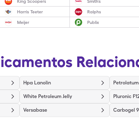
King Scoopers
Smith’s
Harris Teeter
Ralphs
Meijer
Publix
icamentos Relacion
Hpa Lanolin
Petrolatum
White Petroleum Jelly
Pluronic F1
Versabase
Carbogel 