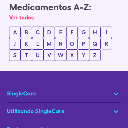
Medicamentos A-Z:
Ver todos
A
B
C
D
E
F
G
H
I
J
K
L
M
N
O
P
Q
R
S
T
U
V
W
X
Y
Z
SingleCare
Utilizando SingleCare