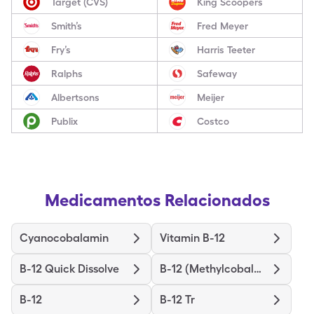
Target (CVS)
King Scoopers
Smith’s
Fred Meyer
Fry’s
Harris Teeter
Ralphs
Safeway
Albertsons
Meijer
Publix
Costco
Medicamentos Relacionados
Cyanocobalamin
Vitamin B-12
B-12 Quick Dissolve
B-12 (Methylcobalamin)
B-12
B-12 Tr