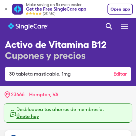
Make saving on Rx even easier
Get the Free SingleCare app
Open app
(23,450)
Activo de Vitamina B12
Cupones y precios
30
tableta masticable
,
1mg
Editar
23666 - Hampton, VA
Desbloquea tus ahorros de membresía.
Únete hoy