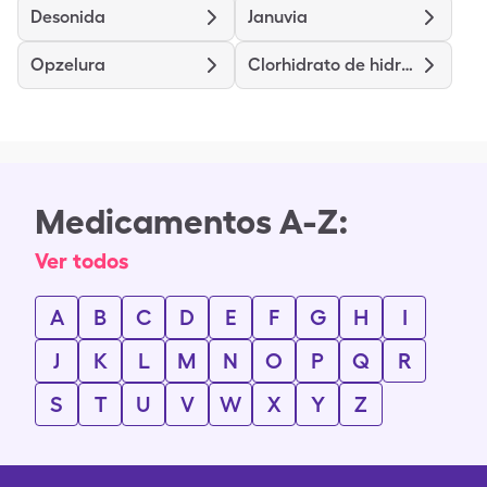
Desonida
Januvia
Opzelura
Clorhidrato de hidralazina
Medicamentos A-Z:
Ver todos
A
B
C
D
E
F
G
H
I
J
K
L
M
N
O
P
Q
R
S
T
U
V
W
X
Y
Z