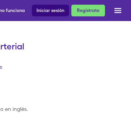
o funciona
Iniciar sesión
Regístrate
terial
am
o en inglés.