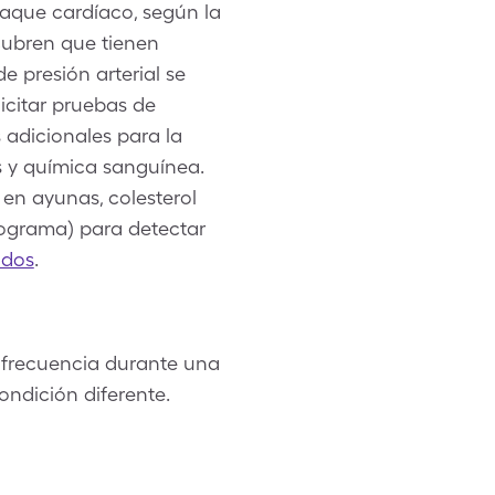
taque cardíaco, según la
ubren que tienen
e presión arterial se
citar pruebas de
 adicionales para la
s y química sanguínea.
 en ayunas, colesterol
diograma) para detectar
idos
.
n frecuencia durante una
ondición diferente.