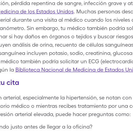
ón, pérdida repentina de sangre, infección grave y a
edicina de los Estados Unidos
. Muchas personas desc
rial durante una visita al médico cuando los niveles d
ómetro. Sin embargo, tu médico también podría soli
nar si hay daños en órganos o tejidos y buscar riesgos
luyen análisis de orina, recuento de células sanguínea
anguínea incluyen potasio, sodio, creatinina, glucosa
Tu médico también podría solicitar un ECG (electrocar
gún la
Biblioteca Nacional de Medicina de Estados Un
u cita
 arterial, especialmente la hipertensión, se notan co
ltorio médico o mientras recibes tratamiento por una c
sión arterial elevada, puede hacer preguntas como:
do justo antes de llegar a la oficina?