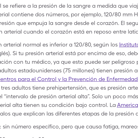
al se refiere a la presión de la sangre a medida que via
erial contiene dos números, por ejemplo, 120/80 mm Hg
a presión que empuja la sangre desde el corazón. El s
ón arterial cuando el corazón está en reposo entre lati
n arterial normal es inferior a 120/80, según los
Institu
glés). Si tu presión arterial está por encima de eso, de
cación con tu médico, ya que esto puede ser peligroso 
adultos estadounidenses (75 millones) tienen presión ar
entros para el Control y la Prevención de Enfermedad
tres adultos tiene prehipertensión, que es presión arte
 “intervalo de presión arterial alta”. Solo un poco más
rial alta tienen su condición bajo control. La
America
los que explican las diferentes etapas de la presión ar
a: sin número específico, pero que causa fatiga, mareos