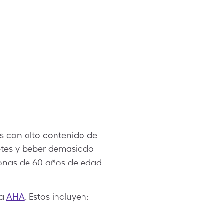
os con alto contenido de
betes y beber demasiado
rsonas de 60 años de edad
la
AHA
. Estos incluyen: