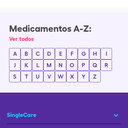
Medicamentos A-Z:
Ver todos
A
B
C
D
E
F
G
H
I
J
K
L
M
N
O
P
Q
R
S
T
U
V
W
X
Y
Z
SingleCare