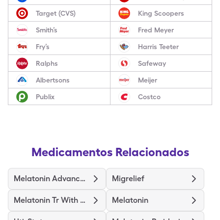
Target (CVS)
King Scoopers
Smith’s
Fred Meyer
Fry’s
Harris Teeter
Ralphs
Safeway
Albertsons
Meijer
Publix
Costco
Medicamentos Relacionados
Melatonin Advanced Sleep
Migrelief
Melatonin Tr With Vitamin B6
Melatonin