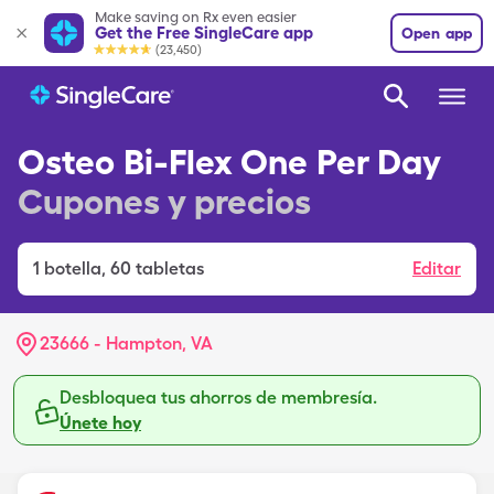
Make saving on Rx even easier
Get the Free SingleCare app
Open app
(23,450)
Osteo Bi-Flex One Per Day
Cupones y precios
1
botella
,
60 tabletas
Editar
23666 - Hampton, VA
Desbloquea tus ahorros de membresía.
Únete hoy