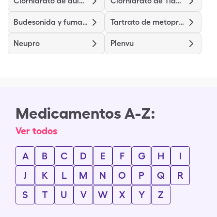
Clorhidrato de duloxetina
Clorhidrato de Tiamina
Budesonida y fumarato de formoterol
Tartrato de metoprolol
Neupro
Plenvu
Medicamentos A-Z:
Ver todos
A
B
C
D
E
F
G
H
I
J
K
L
M
N
O
P
Q
R
S
T
U
V
W
X
Y
Z