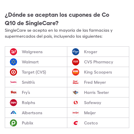
¿Dónde se aceptan los cupones de
Co
Q10
de SingleCare?
SingleCare se acepta en la mayoría de las farmacias y
supermercados del país, incluyendo los siguientes:
Walgreens
Kroger
Walmart
CVS Pharmacy
Target (CVS)
King Scoopers
Smith’s
Fred Meyer
Fry’s
Harris Teeter
Ralphs
Safeway
Albertsons
Meijer
Publix
Costco