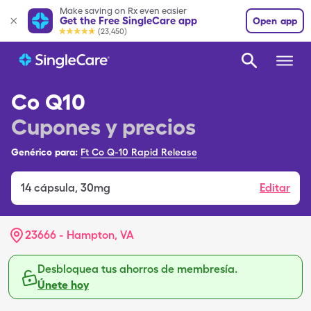
Make saving on Rx even easier
Get the Free SingleCare app
Open app
(23,450)
Co Q10
Cupones y precios
Genérico para:
Ft Co Q-10 Rapid Release
14
cápsula
,
30mg
Editar
23666 - Hampton, VA
Desbloquea tus ahorros de membresía.
Únete hoy