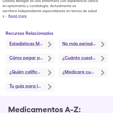
Lindsay Modglin es una enfermera con experiencia clínica
en
optometría y cardiología. Actualmente es
escritora
independiente especializada en temas de salud
y
...
Read more
Recursos Relacionados
Estadísticas Medicare 2025
No más periodo sin cobertura. La cobertura de Medicare fue eliminada en 2025.
Cómo pagar por la insulina con Medicare
¿Cuánto cuesta Medicare Parte D en 2025?
¿Quién califica para Medicare Extra Help? Cómo solicitarlo
¿Medicare cubre los suministros para las personas diabéticas?
Tu guía para la inscripción abierta de Medicare
Medicamentos A-Z: