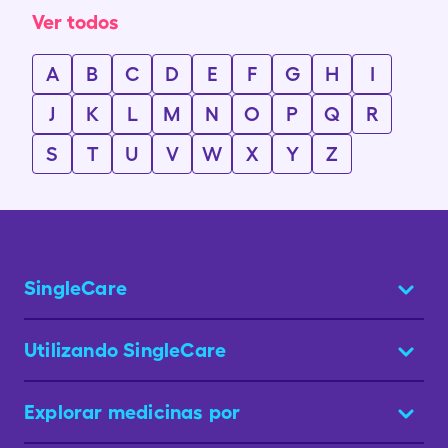
Ver todos
A
B
C
D
E
F
G
H
I
J
K
L
M
N
O
P
Q
R
S
T
U
V
W
X
Y
Z
SingleCare
Utilizando SingleCare
Explorar medicinas por