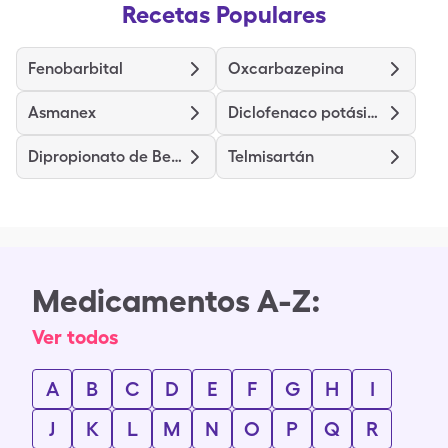
Recetas Populares
Fenobarbital
Oxcarbazepina
Asmanex
Diclofenaco potásico
Dipropionato de Betametasona
Telmisartán
Medicamentos A-Z:
Ver todos
A
B
C
D
E
F
G
H
I
J
K
L
M
N
O
P
Q
R