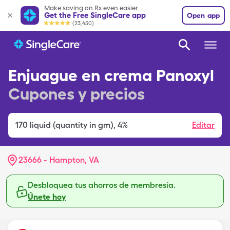
Make saving on Rx even easier
Get the Free SingleCare app
Open app
(23,450)
Enjuague en crema Panoxyl
Cupones y precios
170
liquid (quantity in gm)
,
4%
Editar
23666 - Hampton, VA
Desbloquea tus ahorros de membresía.
Únete hoy