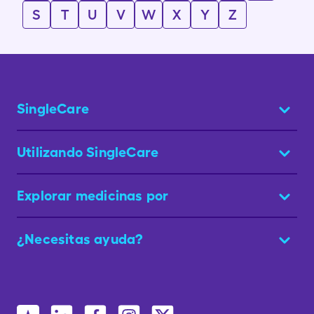
S
T
U
V
W
X
Y
Z
SingleCare
Utilizando SingleCare
Explorar medicinas por
¿Necesitas ayuda?