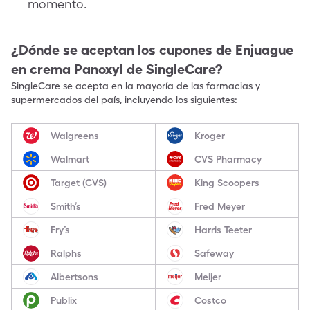
momento.
¿Dónde se aceptan los cupones de
Enjuague
en crema Panoxyl
de SingleCare?
SingleCare se acepta en la mayoría de las farmacias y
supermercados del país, incluyendo los siguientes:
Walgreens
Kroger
Walmart
CVS Pharmacy
Target (CVS)
King Scoopers
Smith’s
Fred Meyer
Fry’s
Harris Teeter
Ralphs
Safeway
Albertsons
Meijer
Publix
Costco