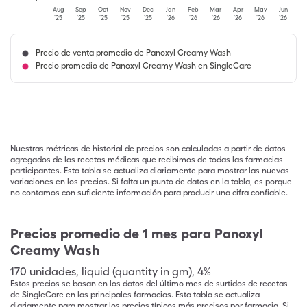
Aug
Sep
Oct
Nov
Dec
Jan
Feb
Mar
Apr
May
Jun
'25
'25
'25
'25
'25
'26
'26
'26
'26
'26
'26
Precio de venta promedio de Panoxyl Creamy Wash
Precio promedio de Panoxyl Creamy Wash en SingleCare
Nuestras métricas de historial de precios son calculadas a partir de datos
agregados de las recetas médicas que recibimos de todas las farmacias
participantes. Esta tabla se actualiza diariamente para mostrar las nuevas
variaciones en los precios. Si falta un punto de datos en la tabla, es porque
no contamos con suficiente información para producir una cifra confiable.
Precios promedio de 1 mes para Panoxyl
Creamy Wash
170
unidades
,
liquid (quantity in gm)
,
4%
Estos precios se basan en los datos del último mes de surtidos de recetas
de SingleCare en las principales farmacias. Esta tabla se actualiza
diariamente para mostrar los precios típicos más precisos por farmacia. Si